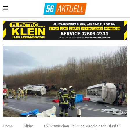
Home
Slider
B262 zwischen Thür und Mendig nach Ölunfall