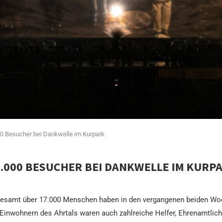
00 Besucher bei Dankwelle im Kurpark
.000 BESUCHER BEI DANKWELLE IM KURP
nsgesamt über 17.000 Menschen haben in den vergangenen beiden Wo
Einwohnern des Ahrtals waren auch zahlreiche Helfer, Ehrenamtlic