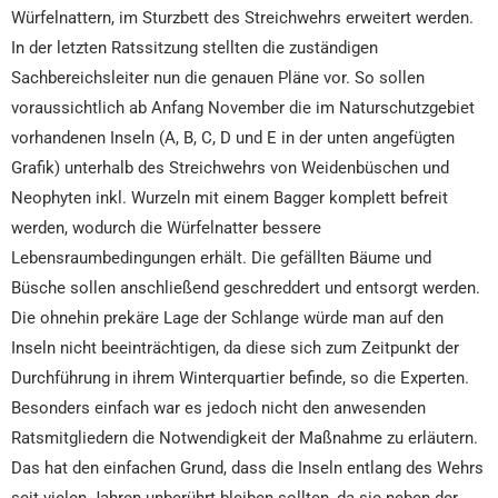
Würfelnattern, im Sturzbett des Streichwehrs erweitert werden.
In der letzten Ratssitzung stellten die zuständigen
Sachbereichsleiter nun die genauen Pläne vor. So sollen
voraussichtlich ab Anfang November die im Naturschutzgebiet
vorhandenen Inseln (A, B, C, D und E in der unten angefügten
Grafik) unterhalb des Streichwehrs von Weidenbüschen und
Neophyten inkl. Wurzeln mit einem Bagger komplett befreit
werden, wodurch die Würfelnatter bessere
Lebensraumbedingungen erhält. Die gefällten Bäume und
Büsche sollen anschließend geschreddert und entsorgt werden.
Die ohnehin prekäre Lage der Schlange würde man auf den
Inseln nicht beeinträchtigen, da diese sich zum Zeitpunkt der
Durchführung in ihrem Winterquartier befinde, so die Experten.
Besonders einfach war es jedoch nicht den anwesenden
Ratsmitgliedern die Notwendigkeit der Maßnahme zu erläutern.
Das hat den einfachen Grund, dass die Inseln entlang des Wehrs
seit vielen Jahren unberührt bleiben sollten, da sie neben der