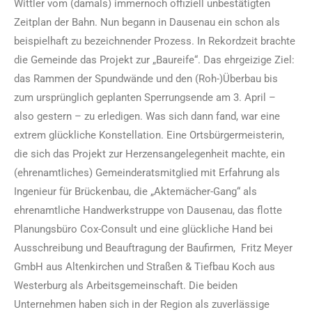
Wittler vom (damals) immernoch offiziell unbestätigten
Zeitplan der Bahn. Nun begann in Dausenau ein schon als
beispielhaft zu bezeichnender Prozess. In Rekordzeit brachte
die Gemeinde das Projekt zur „Baureife“. Das ehrgeizige Ziel:
das Rammen der Spundwände und den (Roh-)Überbau bis
zum ursprünglich geplanten Sperrungsende am 3. April –
also gestern – zu erledigen. Was sich dann fand, war eine
extrem glückliche Konstellation. Eine Ortsbürgermeisterin,
die sich das Projekt zur Herzensangelegenheit machte, ein
(ehrenamtliches) Gemeinderatsmitglied mit Erfahrung als
Ingenieur für Brückenbau, die „Aktemächer-Gang“ als
ehrenamtliche Handwerkstruppe von Dausenau, das flotte
Planungsbüro Cox-Consult und eine glückliche Hand bei
Ausschreibung und Beauftragung der Baufirmen, Fritz Meyer
GmbH aus Altenkirchen und Straßen & Tiefbau Koch aus
Westerburg als Arbeitsgemeinschaft. Die beiden
Unternehmen haben sich in der Region als zuverlässige