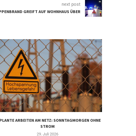
next post
PPENBRAND GREIFT AUF WOHNHAUS ÜBER
PLANTE ARBEITEN AM NETZ: SONNTAGMORGEN OHNE
WER WIRD AM
STROM
29. Juli 2026