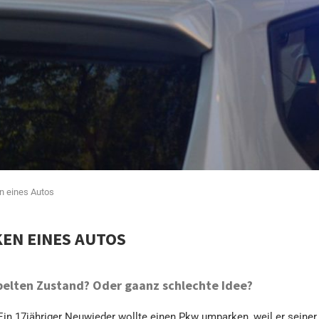
n eines Autos
EN EINES AUTOS
elten Zustand? Oder gaanz schlechte Idee?
Ein 17jähriger Neuwieder wollte einen Pkw umparken, weil er seiner