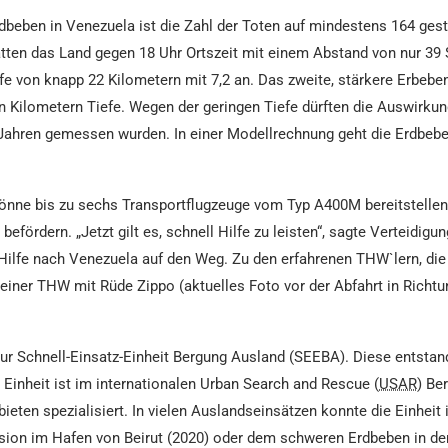
rdbeben in Venezuela ist die Zahl der Toten auf mindestens 164 g
ten das Land gegen 18 Uhr Ortszeit mit einem Abstand von nur 39 
e von knapp 22 Kilometern mit 7,2 an. Das zweite, stärkere Erbebe
ehn Kilometern Tiefe. Wegen der geringen Tiefe dürften die Auswirk
n Jahren gemessen wurden. In einer Modellrechnung geht die Erdbe
önne bis zu sechs Transportflugzeuge vom Typ A400M bereitstellen
ördern. „Jetzt gilt es, schnell Hilfe zu leisten“, sagte Verteidigun
ilfe nach Venezuela auf den Weg. Zu den erfahrenen THW`lern, die
er THW mit Rüde Zippo (aktuelles Foto vor der Abfahrt in Richtu
ur Schnell-Einsatz-Einheit Bergung Ausland (SEEBA). Diese entstan
e Einheit ist im internationalen
Urban Search and Rescue
(
USAR
) Be
ten spezialisiert. In vielen Auslandseinsätzen konnte die Einheit i
ion im Hafen von Beirut (2020) oder dem schweren Erdbeben in der