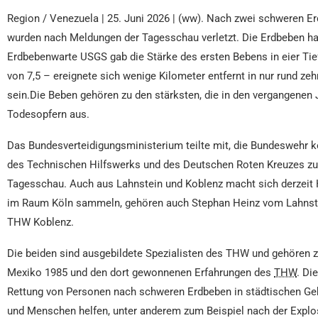
Region / Venezuela | 25. Juni 2026 | (ww). Nach zwei schweren E
wurden nach Meldungen der Tagesschau verletzt. Die Erdbeben hat
Erdbebenwarte USGS gab die Stärke des ersten Bebens in eier Tief
von 7,5 – ereignete sich wenige Kilometer entfernt in nur rund z
sein.Die Beben gehören zu den stärksten, die in den vergangene
Todesopfern aus.
Das Bundesverteidigungsministerium teilte mit, die Bundeswehr k
des Technischen Hilfswerks und des Deutschen Roten Kreuzes zu bef
Tagesschau. Auch aus Lahnstein und Koblenz macht sich derzeit H
im Raum Köln sammeln, gehören auch Stephan Heinz vom Lahnstein
THW Koblenz.
Die beiden sind ausgebildete Spezialisten des THW und gehören z
Mexiko 1985 und den dort gewonnenen Erfahrungen des
THW
. Di
Rettung von Personen nach schweren Erdbeben in städtischen Gebie
und Menschen helfen, unter anderem zum Beispiel nach der Explos