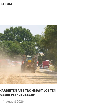
GEKLEMMT
EXARBEITEN AN STROMMAST LÖSTEN
MILLIONENSCHADEN BEI 
OSSEN FLÄCHENBRAND...
1. August
1. August 2026