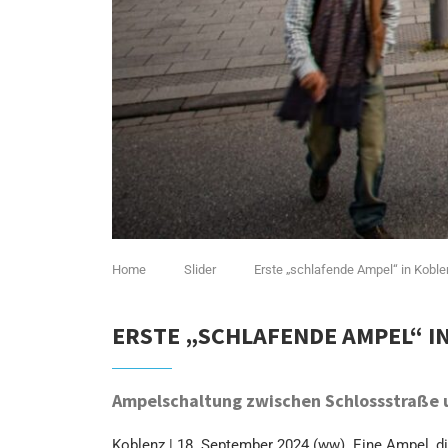
Home
Slider
Erste „schlafende Ampel“ in Koble
ERSTE „SCHLAFENDE AMPEL“ I
Ampelschaltung zwischen Schlossstraße 
Koblenz | 18. September 2024 (ww). Eine Ampel, di