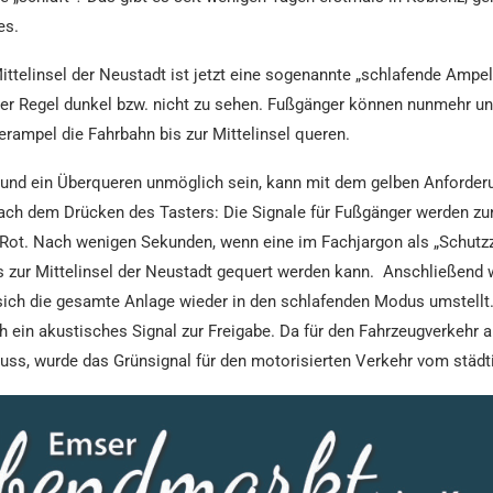
es.
ittelinsel der Neustadt ist jetzt eine sogenannte „schlafende Ampel
er Regel dunkel bzw. nicht zu sehen. Fußgänger können nunmehr un
mpel die Fahrbahn bis zur Mittelinsel queren.
rk und ein Überqueren unmöglich sein, kann mit dem gelben Anford
 nach dem Drücken des Tasters: Die Signale für Fußgänger werden zun
Rot. Nach wenigen Sekunden, wenn eine im Fachjargon als „Schutzze
s zur Mittelinsel der Neustadt gequert werden kann. Anschließend w
ich die gesamte Anlage wieder in den schlafenden Modus umstellt.
ch ein akustisches Signal zur Freigabe. Da für den Fahrzeugverkehr 
ss, wurde das Grünsignal für den motorisierten Verkehr vom städt