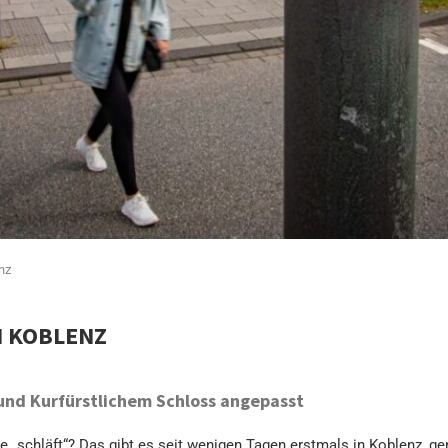
nz
N KOBLENZ
und Kurfürstlichem Schloss angepasst
e „schläft“? Das gibt es seit wenigen Tagen erstmals in Koblenz, 