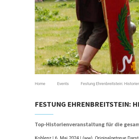
Home
Events
Festung Ehrenbreitstein: Histori
FESTUNG EHRENBREITSTEIN: H
Top-Historienveranstaltung für die gesam
Koblenz | 6. Mai 2024 | (ww). Originalgetreue Dar