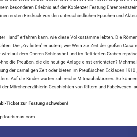
nem besonderen Erlebnis auf der Koblenzer Festung Ehrenbreitstein
inen ersten Eindruck von den unterschiedlichen Epochen und Akteure
ter Hand“ erfahren kann, wie diese Volksstämme lebten. Die Römer w
chten. Die „Zivilisten“ erläutern, wie Wein zur Zeit der großen Cäs
er wird auf dem Oberen Schlosshof und im Retirierten Graben repräs
ohne die Preußen, die die heutige Anlage einst errichteten? Mehrma
orgung der damaligen Zeit oder bieten im Preußischen Eckladen 191
tlern. Auf die Kinder warten zahlreiche Mitmachaktionen. So können 
bei der Märchenerzählerin Geschichten von Rittern und Fabelwesen l
mbi-Ticket zur Festung schweben!
 rlp-tourismus.com