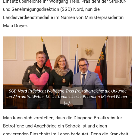
Einsatz überreichte ihr Wolfgang Treis, Präsident der Struktur-
und Genehmigungsdirektion (SGD) Nord, nun die
Landesverdienstmedaille im Namen von Ministerpräsidentin
Malu Dreyer.
SGD-Nord-Präsident Wolfgang Treis (re.) überreichte die Urkunde
an Alexandra Weber. Mit ihr freute sich ihr Ehemann Michael Weber
(li.).
Man kann sich vorstellen, dass die Diagnose Brustkrebs für
Betroffene und Angehörige ein Schock ist und einen
gravierenden Einschnitt im Leben bedeutet. Denn die Krankheit