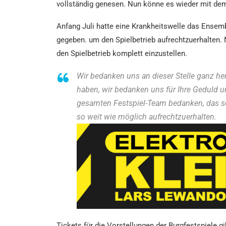
vollständig genesen. Nun könne es wieder mit de
Anfang Juli hatte eine Krankheitswelle das Ensem
gegeben. um den Spielbetrieb aufrechtzuerhalten. 
den Spielbetrieb komplett einzustellen.
Wir bedanken uns an dieser Stelle ganz h
haben, wir bedanken uns für Ihre Geduld un
gesamten Festspiel-Team bedanken, das sei
so weit wie möglich aufrechtzuerhalten.
Tickets für die Vorstellungen der Burgfestspiele g