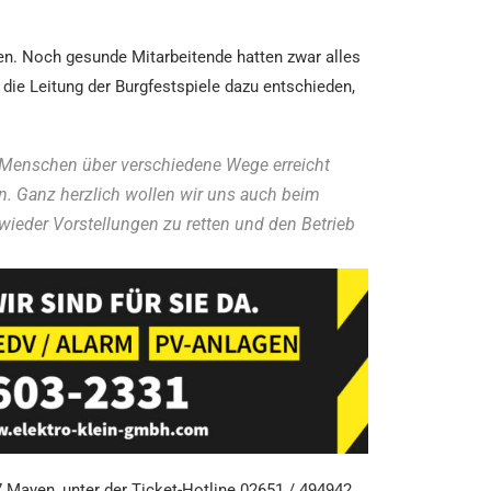
en. Noch gesunde Mitarbeitende hatten zwar alles
die Leitung der Burgfestspiele dazu entschieden,
n Menschen über verschiedene Wege erreicht
en. Ganz herzlich wollen wir uns auch beim
ieder Vorstellungen zu retten und den Betrieb
27 Mayen, unter der Ticket-Hotline 02651 / 494942