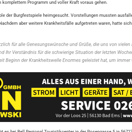
m komplettem Programm und voller Kraft voraus gehen.
ble der Burgfestspiele heimgesucht. Vorstellungen mussten ausfall
Nachdem aber weitere Krankheitsfälle aufgetreten waren, hatte sich 
erzlich für alle Genesungswünsche und Grüße, die uns von viele
d Ihr Verständnis für die schwierige Situation der letzten Woch
t Beginn der Krankheitswelle Enormes geleistet hat, um immer w
ibt es bei Bell Regional Touristikcenter in der Rosengasse 5 in 567