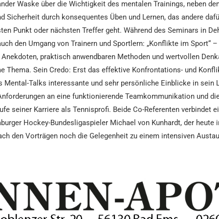
ander Waske über die Wichtigkeit des mentalen Trainings, neben de
nd Sicherheit durch konsequentes Üben und Lernen, das andere dafür
en Punkt oder nächsten Treffer geht. Während des Seminars in Dehr
uch den Umgang von Trainern und Sportlern: „Konflikte im Sport“ – 
hen Anekdoten, praktisch anwendbaren Methoden und wertvollen Den
 Thema. Sein Credo: Erst das effektive Konfrontations- und Konfli
ntal-Talks interessante und sehr persönliche Einblicke in sein Le
nforderungen an eine funktionierende Teamkommunikation und die
e seiner Karriere als Tennisprofi. Beide Co-Referenten verbindet e
rger Hockey-Bundesligaspieler Michael von Kunhardt, der heute in 
 nach den Vorträgen noch die Gelegenheit zu einem intensiven Aust