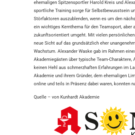
ehemaligen Spitzensportler Harold Kreis und Alex
sportliche Training sorge für Selbstbewusstsein u
Störfaktoren auszublenden, wenn es um den nächst
ein wichtiges Kernthema für den Teamsport, aber a
zukunftsorientiert umgeht. Mit vielen persönlic
neue Sicht auf das grundsätzlich eher unangenehme
Wachstum. Alexander Waske gab im Rahmen eines Me
Akademiegästen über typische Team-Charaktere, A
keinen Hehl aus schmerzhaften Erfahrungen im Lauf
Akademie und ihrem Gründer, dem ehemaligen Limbu
online und teils in Präsenz dabei waren, konnten
Quelle – von Kunhardt Akademie