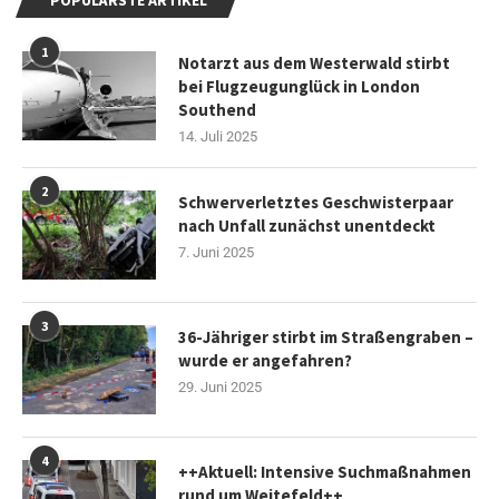
POPULÄRSTE ARTIKEL
1
Notarzt aus dem Westerwald stirbt
bei Flugzeugunglück in London
Southend
14. Juli 2025
2
Schwerverletztes Geschwisterpaar
nach Unfall zunächst unentdeckt
7. Juni 2025
3
36-Jähriger stirbt im Straßengraben –
wurde er angefahren?
29. Juni 2025
4
++Aktuell: Intensive Suchmaßnahmen
rund um Weitefeld++