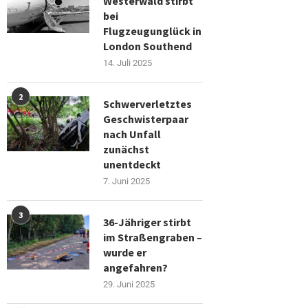
Westerwald stirbt
bei
Flugzeugunglück in
London Southend
14. Juli 2025
2
Schwerverletztes
Geschwisterpaar
nach Unfall
zunächst
unentdeckt
7. Juni 2025
3
36-Jähriger stirbt
im Straßengraben –
wurde er
angefahren?
29. Juni 2025