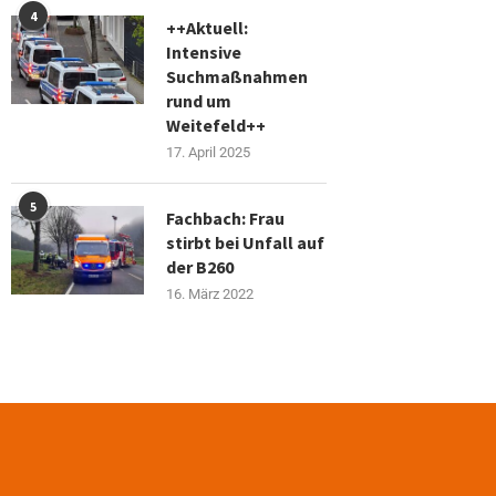
4
++Aktuell:
Intensive
Suchmaßnahmen
rund um
Weitefeld++
17. April 2025
5
Fachbach: Frau
stirbt bei Unfall auf
der B260
16. März 2022