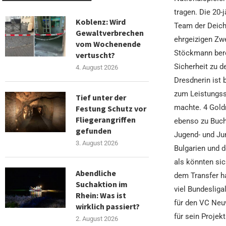
tragen. Die 20
Koblenz: Wird
Team der Deich
Gewaltverbrechen
ehrgeizigen Zwe
vom Wochenende
Stöckmann bere
vertuscht?
Sicherheit zu d
4. August 2026
Dresdnerin ist
zum Leistungss
Tief unter der
machte. 4 Gold
Festung Schutz vor
Fliegerangriffen
ebenso zu Buche
gefunden
Jugend- und Jun
3. August 2026
Bulgarien und 
als könnten sic
Abendliche
dem Transfer h
Suchaktion im
viel Bundesliga
Rhein: Was ist
für den VC Neuw
wirklich passiert?
für sein Proje
2. August 2026