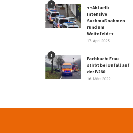
4
++Aktuell:
Intensive
Suchmaßnahmen
rund um
Weitefeld++
17. April 2025
5
Fachbach: Frau
stirbt bei Unfall auf
der B260
16. März 2022