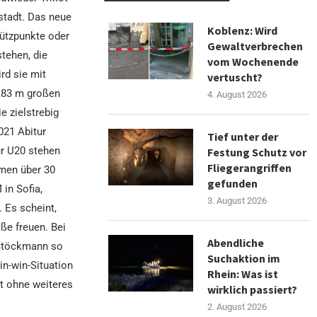
stadt. Das neue
Koblenz: Wird
tützpunkte oder
Gewaltverbrechen
stehen, die
vom Wochenende
rd sie mit
vertuscht?
1,83 m großen
4. August 2026
 zielstrebig
021 Abitur
Tief unter der
r U20 stehen
Festung Schutz vor
Fliegerangriffen
mmen über 30
gefunden
in Sofia,
3. August 2026
 Es scheint,
ße freuen. Bei
Abendliche
 Stöckmann so
Suchaktion im
in-win-Situation
Rhein: Was ist
ht ohne weiteres
wirklich passiert?
2. August 2026