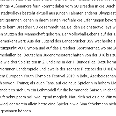
-jährige Außenangreiferin kommt dabei vom SC Dresden in die Deich
stadtvolleys besteht aktuell aus jungen Talenten anderer Olympias
itligistinnen, denen in ihrem ersten Profijahr die Erfahrungen bevor
its beim Dresdner SC gesammelt hat. Bei den Deichstadtvolleys wi
en Stützen der Mannschaft gehören. Der Volleyball-Lebenslauf der 
 bemerkenswert: Aus der Jugend des Langebrücker BSV wechselte sie
tützpunkt VC Olympia und auf das Dresdner Sportinternat, wo sie 2
medaillen bei Deutschen Jugendmeisterschaften von der U16 bis zu
 wie drei Spielzeiten in 2. und eine in der 1. Bundesliga. Dazu ko
iorinnen-Länderspiele und jeweils der sechste Platz bei der U18-EM 
dem European Youth Olympics Festival 2019 in Baku, Aserbeidschan.
h sowohl Trainer, als auch Fans, auf die neue Spielerin in hohem Ma
andelt es sich um ein Leihmodell für die kommende Saison, in der
luft schnuppern soll wie irgend möglich. Natürlich sei es eine Win-w
ied, der Verein allein hätte eine Spielerin wie Sina Stöckmann nic
kt gewinnen können.