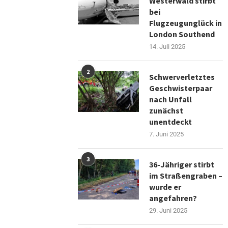
Westerwald stirbt
bei
Flugzeugunglück in
London Southend
14. Juli 2025
2
Schwerverletztes
Geschwisterpaar
nach Unfall
zunächst
unentdeckt
7. Juni 2025
3
36-Jähriger stirbt
im Straßengraben –
wurde er
angefahren?
29. Juni 2025