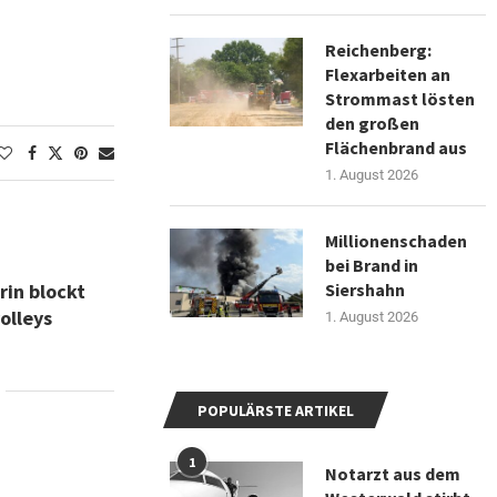
Reichenberg:
Flexarbeiten an
Strommast lösten
den großen
Flächenbrand aus
1. August 2026
Millionenschaden
bei Brand in
Siershahn
rin blockt
olleys
1. August 2026
POPULÄRSTE ARTIKEL
1
Notarzt aus dem