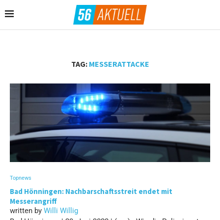
TAG:
MESSERATTACKE
Topnews
Bad Hönningen: Nachbarschaftsstreit endet mit
Messerangriff
written by
Willi Willig