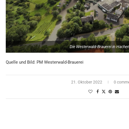
Die Westerwald-Brauerei in Hache
Quelle und Bild: PM Westerwald-Brauerei
21. Oktober 2022
0 comm