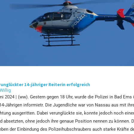
unglückter 14-jähriger Reiterin erfolgreich
 Willig
ni 2024 | (ww). Gestern gegen 18 Uhr, wurde die Polizei in Bad Ems 
 14-Jährigen informietr. Die Jugendliche war von Nassau aus mit ihr
tung ausgeritten. Dabei verunglückte sie, konnte jedoch noch eine
ed absetzten, ohne jedoch ihre genaue Position nennen zu können. 
eben der Einbindung des Polizeihubschraubers auch starke Kräfte d