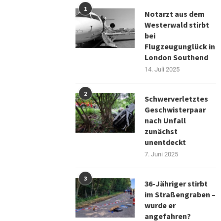
1
Notarzt aus dem
Westerwald stirbt
bei
Flugzeugunglück in
London Southend
14. Juli 2025
2
Schwerverletztes
Geschwisterpaar
nach Unfall
zunächst
unentdeckt
7. Juni 2025
3
36-Jähriger stirbt
im Straßengraben –
wurde er
angefahren?