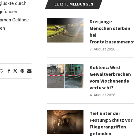
glückte durch
LETZTE MELDUNGEN
gefunden
gsamen Gelände
Drei junge
Menschen sterben
nen
bei
Frontalzusammenst
7. August 2026
Koblenz: Wird
Gewaltverbrechen
vom Wochenende
vertuscht?
4. August 2026
Tief unter der
Festung Schutz vor
Fliegerangriffen
gefunden