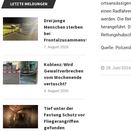
ortsansässigen 
LETZTE MELDUNGEN
einen Radfahre
werden. Die Re
Drei junge
Menschen sterben
herangeführt. D
bei
Rettungshubsch
Frontalzusammenstoß
7. August 2026
Quelle: Polizei
Koblenz: Wird
28. Juni 2024
Gewaltverbrechen
vom Wochenende
vertuscht?
4. August 2026
Tief unter der
Festung Schutz vor
Fliegerangriffen
gefunden