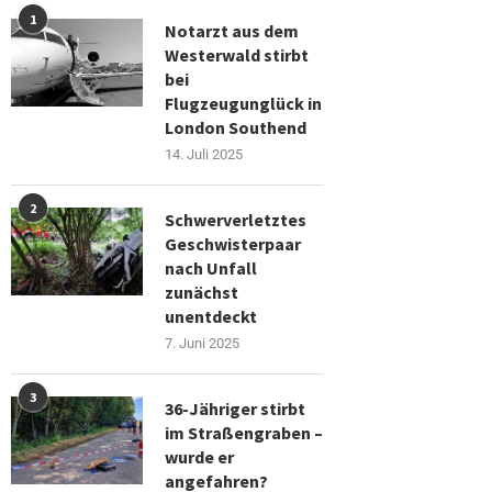
1
Notarzt aus dem
Westerwald stirbt
bei
Flugzeugunglück in
London Southend
14. Juli 2025
2
Schwerverletztes
Geschwisterpaar
nach Unfall
zunächst
unentdeckt
7. Juni 2025
3
36-Jähriger stirbt
im Straßengraben –
wurde er
angefahren?