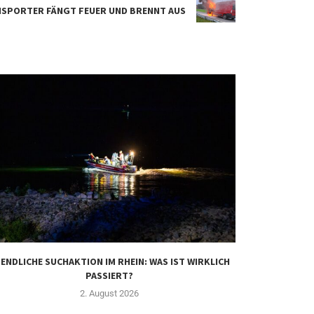
NSPORTER FÄNGT FEUER UND BRENNT AUS
ENDLICHE SUCHAKTION IM RHEIN: WAS IST WIRKLICH
REICHENBERG
PASSIERT?
D
2. August 2026