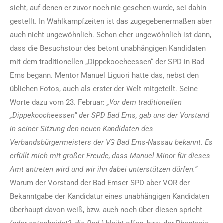
sieht, auf denen er zuvor noch nie gesehen wurde, sei dahin
gestellt. In Wahlkampfzeiten ist das zugegebenermaßen aber
auch nicht ungewöhnlich. Schon eher ungewöhnlich ist dann,
dass die Besuchstour des betont unabhängigen Kandidaten
mit dem traditionellen „Dippekoocheessen“ der SPD in Bad
Ems begann. Mentor Manuel Liguori hatte das, nebst den
üblichen Fotos, auch als erster der Welt mitgeteilt. Seine
Worte dazu vom 23. Februar:
„Vor dem traditionellen
„Dippekoocheessen“ der SPD Bad Ems, gab uns der Vorstand
in seiner Sitzung den neuen Kandidaten des
Verbandsbürgermeisters der VG Bad Ems-Nassau bekannt. Es
erfüllt mich mit großer Freude, dass
Manuel Minor
für dieses
Amt antreten wird und wir ihn dabei unterstützen dürfen.“
Warum der Vorstand der Bad Emser SPD aber VOR der
Bekanntgabe der Kandidatur eines unabhängigen Kandidaten
überhaupt davon weiß, bzw. auch noch über diesen spricht
(oder entscheidet?, die Red.)
bleibt offen, bzw. der Phantasie