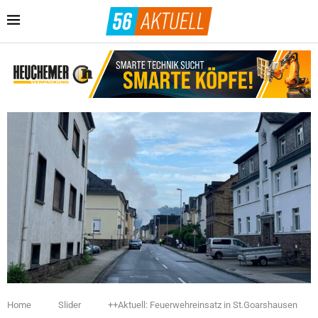
Home
Slider
++Aktuell: Feuerwehreinsatz in St.Goarshausen