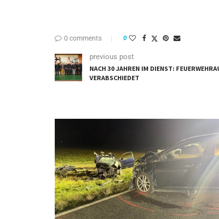
0 comments
0
previous post
NACH 30 JAHREN IM DIENST: FEUERWEHRA
VERABSCHIEDET