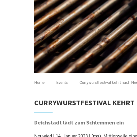
Home
Events
Currywurstfestival kehrt nach N
CURRYWURSTFESTIVAL KEHRT
Deichstadt lädt zum Schlemmen ein
Neuwied | 14. Januar 2023 | (ms). Mittlerweile ei