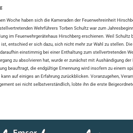
g
genen Woche haben sich die Kameraden der Feuerwehreinheit Hirschb
 stellvertretenden Wehrführers Torben Schultz war zum Jahresbegin
g im Feuerwehrgerätehaus Hirschberg erschienen. Weil Schultz ber
ist, entschied er sich dazu, sich nicht mehr zur Wahl zu stellen. Di
e daraufhin einstimmig bei einer Enthaltung zum stellvertretenden W
hrgang zu absolvieren hat, wurde er zunächst mit Aushändigung der
g beauftragt, die endgültige Ernennung wird insofern zu einem spät
d kann auf einiges an Erfahrung zurückblicken. Voranzugehen, Ver
ment sei nicht selbstverständlich, lobte ihn die erste Beigeordnet