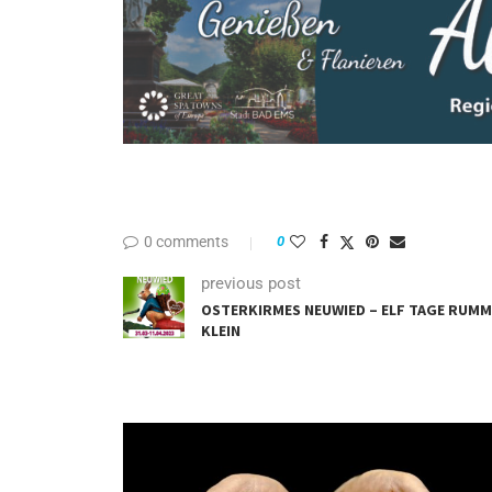
0 comments
0
previous post
OSTERKIRMES NEUWIED – ELF TAGE RUMME
EIN