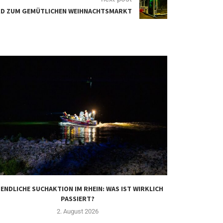
IRD ZUM GEMÜTLICHEN WEIHNACHTSMARKT
ENDLICHE SUCHAKTION IM RHEIN: WAS IST WIRKLICH
REICHENBERG
PASSIERT?
D
2. August 2026