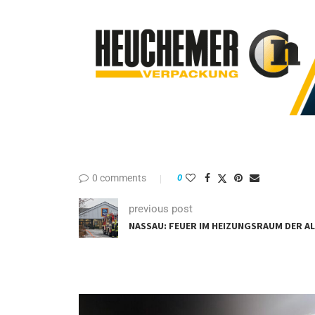
0 comments
0
previous post
NASSAU: FEUER IM HEIZUNGSRAUM DER ALD