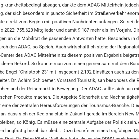
ig krankheitsbedingt absagen, dankte dem ADAC Mittelrhein jedoch 
g, der sich besonders in puncto Sicherheit im Straßenverkehr enor
e direkt zum Beginn mit positiven Nachrichten anfangen. So sei de
 2022: 755.628 Mitglieder und damit 9.187 mehr als im Vorjahr. Di
en an die Mobilität die passenden Antworten hätte. Besonders in 
ch den ADAC, so Speich. Auch wirtschaftlich stehe der Regionalclub
Center des ADAC Mittelrhein zu diesem positiven Ergebnis beigetrag
sonderen Rekord. So konnte man zum einen gemeinsam mit dem Bund
lbe Engel “Christoph 23” mit insgesamt 2.192 Einsätzen auch zu de
weiter. Dr. Achim Schloemer, Vorstand Touristik, sah besonders di
ochen und der Reisemarkt in Bewegung. Der ADAC sollte sich nun mi
tischen Produkte machen. Die Aspekte Sicherheit und Nachhaltigkeit
r eine der zentralen Herausforderungen der Tourismus-Branche. Dies 
 an, dass sich der Regionalclub in Zukunft gerade im Bereich New M
bleiben, so König. Es müsse eine zentrale Aufgabe der Politik sein,
 langfristig bezahlbar bleibt. Dazu bedürfe es eines tragfähigen Mo
 so Prof. Dr. Peter König. Weil das Auto, da wo der ÖPNV noch imme