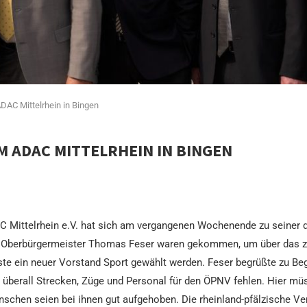
DAC Mittelrhein in Bingen
 ADAC MITTELRHEIN IN BINGEN
AC Mittelrhein e.V. hat sich am vergangenen Wochenende zu seiner 
s Oberbürgermeister Thomas Feser waren gekommen, um über das zu
te ein neuer Vorstand Sport gewählt werden. Feser begrüßte zu Be
überall Strecken, Züge und Personal für den ÖPNV fehlen. Hier mü
nschen seien bei ihnen gut aufgehoben. Die rheinland-pfälzische Ve