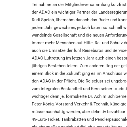
Teilnahme an der Mitgliederversammlung kurzfrist
der ADAC ein wichtiger Partner der Landesregierun
Rudi Speich, übernahm danach das Ruder und konnt
jedem Jahr gewachsen, jedoch kaum so schnell wie
wandelnde Gesellschaft und die neuen Anforderung
immer mehr Menschen auf Hilfe, Rat und Schutz dur
auch die Umsätze der fünf Reisebüros und Service-
ADAC Luftrettung im letzten Jahr auch einen be
jähriges Bestehen feiern. Zum anderen flog der ge
einem Blick in die Zukunft ging es im Anschluss 
den ADAC in der Pflicht. Die Reiselust sei ungebr
zum integralen Bestandteil und Kern seiner touris
wichtiger denn je, formulierte Dr. Achim Schloeme
Peter König, Vorstand Verkehr & Technik, kündigte
müsse nachhaltig werden, aber definitiv bezahlbar 
49-Euro-Ticket, Tankrabatten und Pendlerpauschalen
gleichermaßen sozialverträglich ausgestaltet sei,