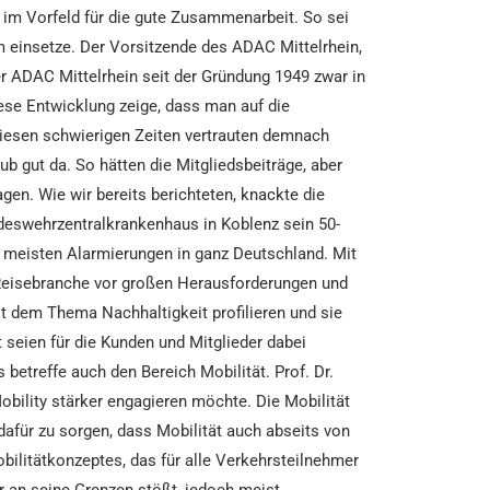
im Vorfeld für die gute Zusammenarbeit. So sei
m einsetze. Der Vorsitzende des ADAC Mittelrhein,
r ADAC Mittelrhein seit der Gründung 1949 zwar in
ese Entwicklung zeige, dass man auf die
diesen schwierigen Zeiten vertrauten demnach
 gut da. So hätten die Mitgliedsbeiträge, aber
en. Wie wir bereits berichteten, knackte die
eswehrzentralkrankenhaus in Koblenz sein 50-
n meisten Alarmierungen in ganz Deutschland. Mit
e Reisebranche vor großen Herausforderungen und
t dem Thema Nachhaltigkeit profilieren und sie
 seien für die Kunden und Mitglieder dabei
betreffe auch den Bereich Mobilität. Prof. Dr.
obility stärker engagieren möchte. Die Mobilität
 dafür zu sorgen, dass Mobilität auch abseits von
bilitätkonzeptes, das für alle Verkehrsteilnehmer
r an seine Grenzen stößt, jedoch meist