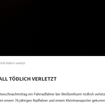
all tödlich verletzt
LL TÖDLICH VERLETZT
twochnachmittag ein Fahrradfahrer bei Weißenthurm tödlich verletz
n einem 76-jährigen Radfahrer und einem Kleintransporter gekomm