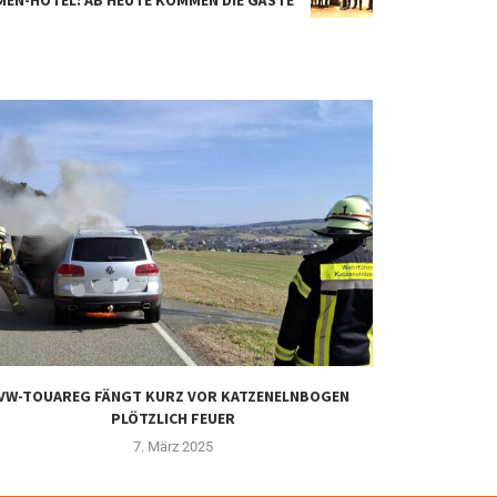
VW-TOUAREG FÄNGT KURZ VOR KATZENELNBOGEN
GEBÄUDEBRAN
PLÖTZLICH FEUER
7. März 2025