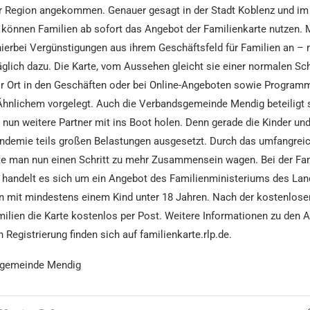
der Region angekommen. Genauer gesagt in der Stadt Koblenz und im
 können Familien ab sofort das Angebot der Familienkarte nutzen. 
hierbei Vergünstigungen aus ihrem Geschäftsfeld für Familien an –
lich dazu. Die Karte, vom Aussehen gleicht sie einer normalen Sch
or Ort in den Geschäften oder bei Online-Angeboten sowie Program
Ähnlichem vorgelegt. Auch die Verbandsgemeinde Mendig beteiligt 
l nun weitere Partner mit ins Boot holen. Denn gerade die Kinder un
andemie teils großen Belastungen ausgesetzt. Durch das umfangrei
e man nun einen Schritt zu mehr Zusammensein wagen. Bei der Fam
 handelt es sich um ein Angebot des Familienministeriums des Land
en mit mindestens einem Kind unter 18 Jahren. Nach der kostenlos
milien die Karte kostenlos per Post. Weitere Informationen zu den
 Registrierung finden sich auf familienkarte.rlp.de.
sgemeinde Mendig