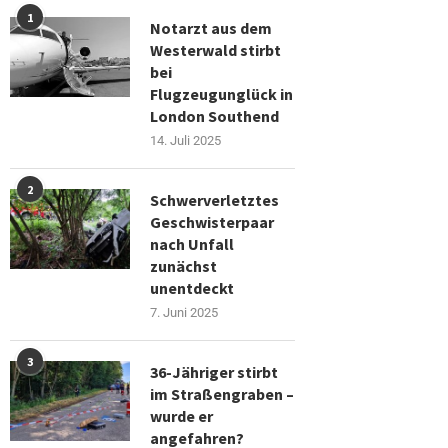
1
Notarzt aus dem
Westerwald stirbt
bei
Flugzeugunglück in
London Southend
14. Juli 2025
2
Schwerverletztes
Geschwisterpaar
nach Unfall
zunächst
unentdeckt
7. Juni 2025
3
36-Jähriger stirbt
im Straßengraben –
wurde er
angefahren?