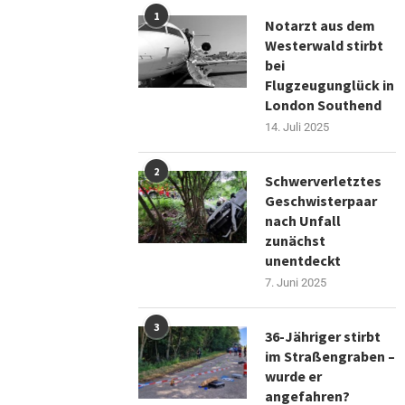
1
Notarzt aus dem
Westerwald stirbt
bei
Flugzeugunglück in
London Southend
14. Juli 2025
2
Schwerverletztes
Geschwisterpaar
nach Unfall
zunächst
unentdeckt
7. Juni 2025
3
36-Jähriger stirbt
im Straßengraben –
wurde er
angefahren?