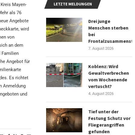
LETZTE MELDUNGEN
 Kreis Mayen-
Mehr als 76
Drei junge
 neue Angebote
Menschen sterben
eckkarte, wird
bei
men von
Frontalzusammenst
sich an dem
7. August 2026
d Familien
che Angebot für
Koblenz: Wird
ilienkarte
Gewaltverbrechen
es. Es richtet
vom Wochenende
vertuscht?
en Anmeldung
4. August 2026
 Angeboten und
Tief unter der
Festung Schutz vor
Fliegerangriffen
gefunden