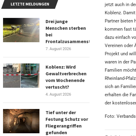
LETZTE MELDUNGEN
jetzt auch in 
Koblenz. Damit
Drei junge
Partner bieten 
Menschen sterben
kommen fast täg
bei
dazu einfach v
Frontalzusammenstoß
Vereinen oder 
7. August 2026
Projekt und wil
waren in der P
Koblenz: Wird
Familien möcht
Gewaltverbrechen
Rheinland-Pfalz
vom Wochenende
vertuscht?
sich an Famili
4. August 2026
erhalten die Fa
der kostenlosen
Tief unter der
Foto: Verband
Festung Schutz vor
Fliegerangriffen
gefunden