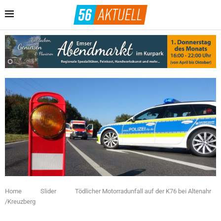
Home
Slider
Tödlicher Motorradunfall auf der K76 bei Altenahr
/Kreuzberg