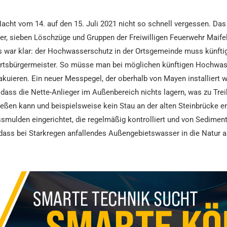
acht vom 14. auf den 15. Juli 2021 nicht so schnell vergessen. D
er, sieben Löschzüge und Gruppen der Freiwilligen Feuerwehr Maif
us war klar: der Hochwasserschutz in der Ortsgemeinde muss künft
rtsbürgermeister. So müsse man bei möglichen künftigen Hochwass
akuieren. Ein neuer Messpegel, der oberhalb von Mayen installiert we
, dass die Nette-Anlieger im Außenbereich nichts lagern, was zu Tr
ießen kann und beispielsweise kein Stau an der alten Steinbrücke e
smulden eingerichtet, die regelmäßig kontrolliert und von Sediment
dass bei Starkregen anfallendes Außengebietswasser in die Natur a