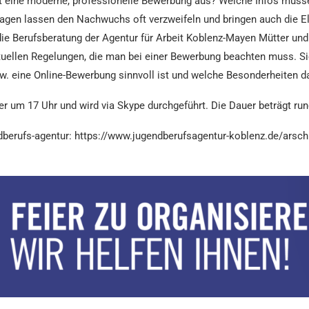
ht eine moderne, professionelle Bewerbung aus? Welche Infos müsse
gen lassen den Nachwuchs oft verzweifeln und bringen auch die Elte
 die Berufsberatung der Agentur für Arbeit Koblenz-Mayen Mütter un
aktuellen Regelungen, die man bei einer Bewerbung beachten muss. S
 eine Online-Bewerbung sinnvoll ist und welche Besonderheiten da
 um 17 Uhr und wird via Skype durchgeführt. Die Dauer beträgt run
berufs-agentur: https://www.jugendberufsagentur-koblenz.de/arsc