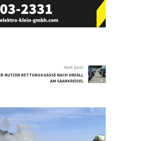
next post
ER NUTZEN RETTUNGSGASSE NACH UNFALL
AM SAARKREISEL