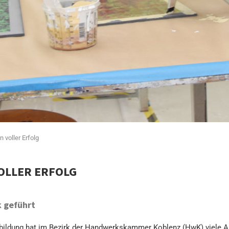
 voller Erfolg
OLLER ERFOLG
 geführt
usbildung hat im Bezirk der Handwerkskammer Koblenz (HwK) viele 