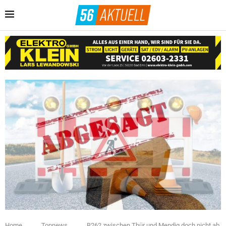
Home
Topnews
B262 zwischen Thür und Mendig doch nicht ab