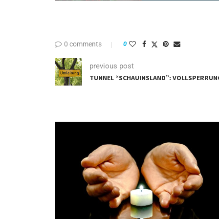
0 comments
0
previous post
TUNNEL “SCHAUINSLAND”: VOLLSPERRU