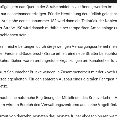
ußgängern das Queren der Straße anbieten zu können, werden im le
nur nacheinander erfolgen. Für die Herstellung der südlich gelegen
. Auf Höhe der Hausnummer 182 wird dann ein Teilstück der Koblenz
er Straße 190 wird danach mithilfe einer temporären Ampelanlage un
schlossen sein.
zahlreiche Leitungen durch die jeweiligen Versorgungsunternehmen
 der Ferdinand-Sauerbruch-Straße erhielt eine neue Straßenbeleucht
rkehrsflächen waren umfangreiche Ergänzungen am Kanalnetz erford
 Kurt-Schumacher-Brücke wurden in Zusammenarbeit mit der koveb
tzgelegenheiten. Für den späteren Ausbau eines digitalen Fahrgast
etzt.
lgt noch eine naturnahe Begrünung der Mittelinsel des Kreisverkehr
em wird im Bereich des Verwaltungszentrums auch eine Vogeltränke
uzeit von dreizehn Monaten drei Monate früher abgeschlossen werde