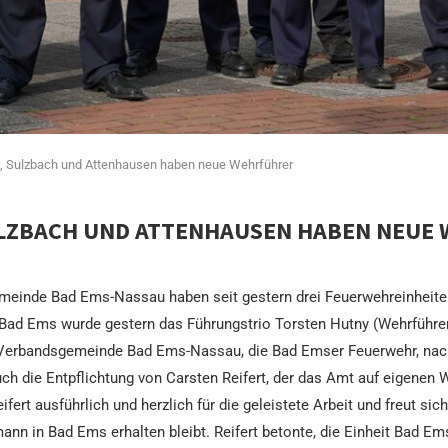
, Sulzbach und Attenhausen haben neue Wehrführer
ULZBACH UND ATTENHAUSEN HABEN NEUE
emeinde Bad Ems-Nassau haben seit gestern drei Feuerwehreinheiten
ad Ems wurde gestern das Führungstrio Torsten Hutny (Wehrführer)
 der Verbandsgemeinde Bad Ems-Nassau, die Bad Emser Feuerwehr, nac
e auch die Entpflichtung von Carsten Reifert, der das Amt auf eigen
rt ausführlich und herzlich für die geleistete Arbeit und freut sich
nn in Bad Ems erhalten bleibt. Reifert betonte, die Einheit Bad Em