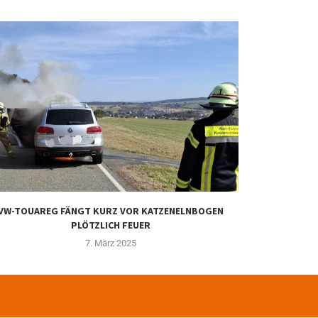
VW-TOUAREG FÄNGT KURZ VOR KATZENELNBOGEN
GEBÄUDEBRAN
PLÖTZLICH FEUER
7. März 2025