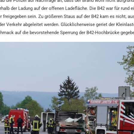
b die Polizei auf Nachfrage an, dass der Brand wohl nicht aufgru
rhalb der Ladung auf der offenen Ladefläche. Die B42 war für rund e
r freigegeben sein. Zu größeren Staus auf der B42 kam es nicht, au
er Verkehr abgeleitet werden. Glücklicherweise geriet der Kleinlas
schmack auf die bevorstehende Sperrung der B42-Hochbrücke gegeb