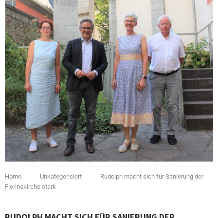
Home
Unkategorisiert
Rudolph macht sich für Sanierung der
Florinskirche stark
RUDOLPH MACHT SICH FÜR SANIERUNG DER