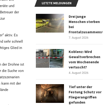
LETZTE MELDUNGEN
eräte und
Betreuer der
Drei junge
zur
Menschen sterben
bei
Frontalzusammenst
r“ aktiv. Es
7. August 2026
nd sehr schnell
htiges Glied in
Koblenz: Wird
Gewaltverbrechen
vom Wochenende
 der Drohne ist
vertuscht?
r die Suche von
4. August 2026
satzszenarien
s kann mit der
Tief unter der
lände
Festung Schutz vor
Fliegerangriffen
gefunden