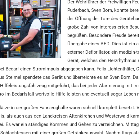
Der Wehrführer der Freiwilligen Fe
Puderbach, Sven Born, konnte bere
der Öffnung der Tore des Geräteha
große Zahl von interessierten Bes
begrüßen. Besondere Freude bereit
Übergabe eines AED. Dies ist ein a
externer Defibrillator, ein medizin
Gerät, welches den Herzrhythmus 
bei Bedarf einen Stromimpuls abgegeben kann. Felix Lichtenthäler, C
us Steimel spendete das Gerät und überreichte es an Sven Born. Da
Hilfeleistungsfahrzeug mitgeführt, das bei jeder Alarmierung mit in
so im Bedarfsfall wertvolle Hilfe leisten und eventuell sogar Leben r
plätze in der großen Fahrzeughalle waren schnell komplett besetzt. 
s, als auch aus den Landkreisen Altenkirchen und Westerwald kam
ei. Es war ein ständiges Kommen und Gehen zu verzeichnen. Mittag
as Schlachtessen mit einer großen Getränkeauswahl. Nachmittags st