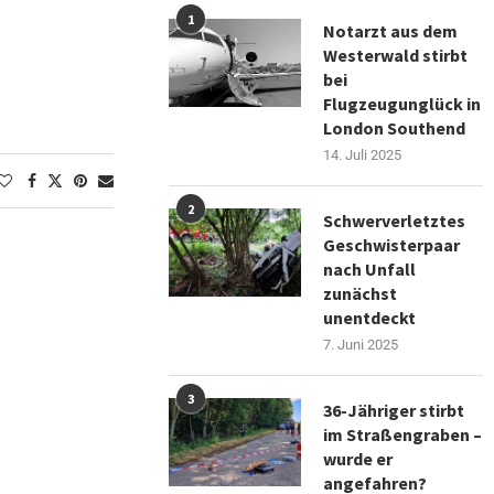
1
Notarzt aus dem
Westerwald stirbt
bei
Flugzeugunglück in
London Southend
14. Juli 2025
2
Schwerverletztes
Geschwisterpaar
nach Unfall
zunächst
unentdeckt
7. Juni 2025
3
36-Jähriger stirbt
im Straßengraben –
wurde er
angefahren?