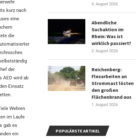
uerwehr
3. August 2026
its kurz nach
uses eine
Abendliche
uchern
Suchaktion im
ete die
Rhein: Was ist
wirklich passiert?
utomatisierter
2. August 2026
-technisches
selbstständig
Reichenberg:
hef der
Flexarbeiten an
s AED wird ab
Strommast lösten
 den Einsatz
den großen
etten.
Flächenbrand aus
1. August 2026
Viele Wehren
en im Laufe
s gab es
POPULÄRSTE ARTIKEL
anden ein