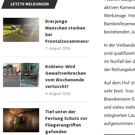
LETZTE MELDUNGEN
aktiven Kamera
Werkzeuge. Hin
Drei junge
Bambinifeuerwe
Menschen sterben
bestehenden Ju
bei
Frontalzusammenstoß
In der Verbands
7. August 2026
sind qualifizie
im Notfall bei 
Koblenz: Wird
der Rettungskett
Gewaltverbrechen
vom Wochenende
Auf dem Hof st
vertuscht?
sehr breit: Vo
4. August 2026
Brandnestern fü
und vieles mehr
Tief unter der
integrierten L
Festung Schutz vor
aufgenommen 
Fliegerangriffen
gefunden