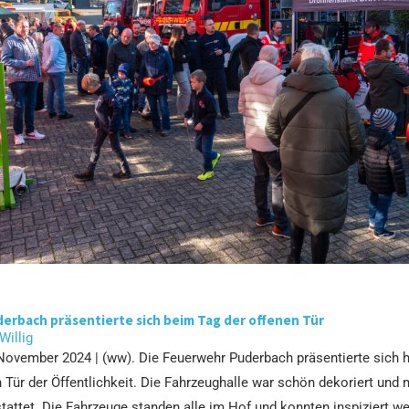
erbach präsentierte sich beim Tag der offenen Tür
 Willig
 November 2024 | (ww). Die Feuerwehr Puderbach präsentierte sich 
 Tür der Öffentlichkeit. Die Fahrzeughalle war schön dekoriert und
attet. Die Fahrzeuge standen alle im Hof und konnten inspiziert we