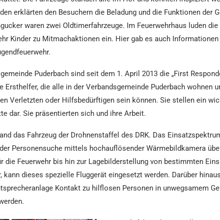
den erklärten den Besuchern die Beladung und die Funktionen der G
gucker waren zwei Oldtimerfahrzeuge. Im Feuerwehrhaus luden die 
hr Kinder zu Mitmachaktionen ein. Hier gab es auch Informationen 
gendfeuerwehr.
gemeinde Puderbach sind seit dem 1. April 2013 die „First Responde
rte Ersthelfer, die alle in der Verbandsgemeinde Puderbach wohnen u
den Verletzten oder Hilfsbedürftigen sein können. Sie stellen ein wic
e dar. Sie präsentierten sich und ihre Arbeit.
and das Fahrzeug der Drohnenstaffel des DRK. Das Einsatzspektrum
n der Personensuche mittels hochauflösender Wärmebildkamera übe
r die Feuerwehr bis hin zur Lagebilderstellung von bestimmten Ein
, kann dieses spezielle Fluggerät eingesetzt werden. Darüber hinau
autsprecheranlage Kontakt zu hilflosen Personen in unwegsamem Ge
werden.