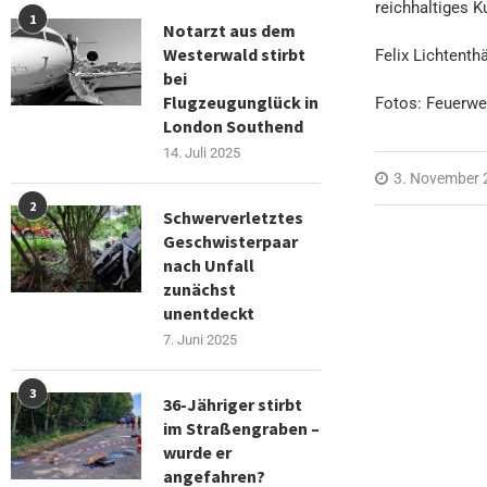
reichhaltiges K
1
Notarzt aus dem
Westerwald stirbt
Felix Lichtenth
bei
Flugzeugunglück in
Fotos: Feuerwe
London Southend
14. Juli 2025
3. November 
2
Schwerverletztes
Geschwisterpaar
nach Unfall
zunächst
unentdeckt
7. Juni 2025
3
36-Jähriger stirbt
im Straßengraben –
wurde er
angefahren?