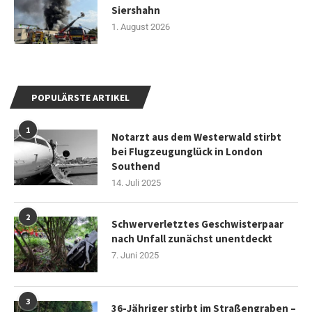
Siershahn
1. August 2026
POPULÄRSTE ARTIKEL
1
Notarzt aus dem Westerwald stirbt
bei Flugzeugunglück in London
Southend
14. Juli 2025
2
Schwerverletztes Geschwisterpaar
nach Unfall zunächst unentdeckt
7. Juni 2025
3
36-Jähriger stirbt im Straßengraben –