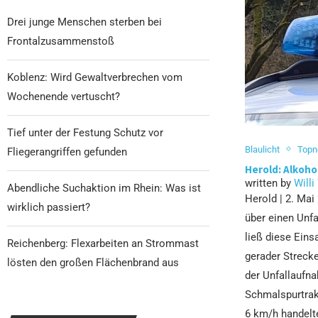
Drei junge Menschen sterben bei
Frontalzusammenstoß
Koblenz: Wird Gewaltverbrechen vom
Wochenende vertuscht?
Tief unter der Festung Schutz vor
Blaulicht
Top
Fliegerangriffen gefunden
Herold: Alkoho
written by
Willi
Abendliche Suchaktion im Rhein: Was ist
Herold | 2. Mai
wirklich passiert?
über einen Unfa
ließ diese Ein
Reichenberg: Flexarbeiten an Strommast
gerader Streck
lösten den großen Flächenbrand aus
der Unfallaufna
Schmalspurtrak
6 km/h handelte