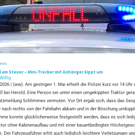
news
l am Steuer – Mini-Trecker mit Anhänger kippt um
 Willig
 2026 | (ww). Am gestrigen 1. Mai erhielt die Polizei kurz vor 14 Uhr
ll bei Herold. Eine Person sei unter einen umgekippten Traktor ger
satzmeldung Schlimmes vermuten. Vor Ort ergab sich, dass das Ges
e nach rechts von der Fahrbahn abkam und in der Böschung umkipp
hme konnte glücklicherweise festgestellt werden, dass es sich ledi
tor ohne Kabinenaufbau und mit einer bauartbedingten Höchstgesc
. Der Fahrzeugführer erlitt auch lediglich leichtere Verletzungen un