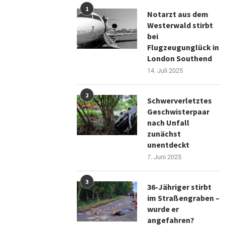
1
Notarzt aus dem
Westerwald stirbt
bei
Flugzeugunglück in
London Southend
14. Juli 2025
2
Schwerverletztes
Geschwisterpaar
nach Unfall
zunächst
unentdeckt
7. Juni 2025
3
36-Jähriger stirbt
im Straßengraben –
wurde er
angefahren?