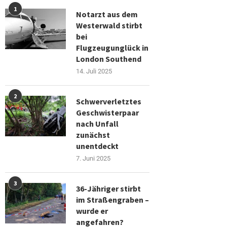
1
Notarzt aus dem
Westerwald stirbt
bei
Flugzeugunglück in
London Southend
14. Juli 2025
2
Schwerverletztes
Geschwisterpaar
nach Unfall
zunächst
unentdeckt
7. Juni 2025
3
36-Jähriger stirbt
im Straßengraben –
wurde er
angefahren?