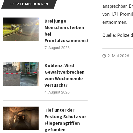
LETZTE MELDUNGEN
ansprechbar. Er
von 1,71 Promil
Drei junge
entnommen.
Menschen sterben
bei
Quelle: Polizei
Frontalzusammenstoß
7. August 2026
2. Mai 2026
Koblenz: Wird
Gewaltverbrechen
vom Wochenende
vertuscht?
4. August 2026
Tief unter der
Festung Schutz vor
Fliegerangriffen
gefunden