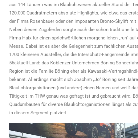
aus 144 Ländern was im Blaulichtwesen aktueller Stand der Tech
120.000 Quadratmetern absolute HIghlights, wie etwa das erste
der Firma Rosenbauer oder den imposanten Bronto-Skylift mit
Neben diesen Zugpferden sorgte auch die schon traditionelle 
Firma Haix für einen sprichwörtlichen morgendlichen „run“ auf di
Messe. Dabei ist es aber die Gelegenheit zum fachlichen Austa
1700 kleineren Aussteller, die die Interschutz-Fangemeinde im
56aktuell-Land: das Koblenzer Unternehmen Böning Sonderfah
Region ist die Familie Böning eher als Kawasaki-Vertragshändl
bekannt. Allerdings macht sich Joachim „Jo“ Böning seit Jahr
Blaulichtorganistionen (und andere) einen Namen und weiß dab
Tätigkeit im THW genau was gefragt ist und gebraucht wird. B
Quadumbauten für diverse Blaulichtorganistionen längst als zuv
in diesem Segment platziert.