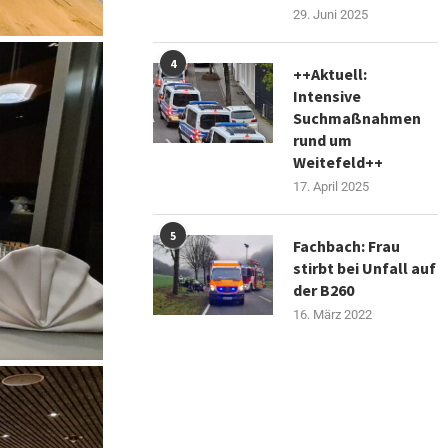
29. Juni 2025
4
++Aktuell:
Intensive
Suchmaßnahmen
rund um
Weitefeld++
17. April 2025
5
Fachbach: Frau
stirbt bei Unfall auf
der B260
16. März 2022