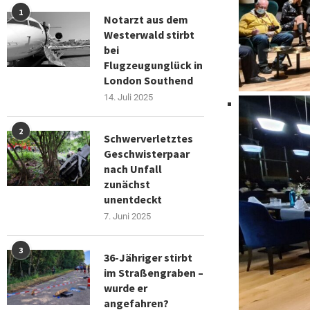
1
Notarzt aus dem
Westerwald stirbt
bei
Flugzeugunglück in
London Southend
14. Juli 2025
2
Schwerverletztes
Geschwisterpaar
nach Unfall
zunächst
unentdeckt
7. Juni 2025
3
36-Jähriger stirbt
im Straßengraben –
wurde er
angefahren?