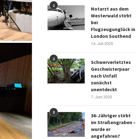
1
Notarzt aus dem
Westerwald stirbt
bei
Flugzeugunglück in
London Southend
14. Juli 2025
2
Schwerverletztes
Geschwisterpaar
nach Unfall
zunächst
unentdeckt
7. Juni 2025
3
36-Jähriger stirbt
im Straßengraben –
wurde er
angefahren?