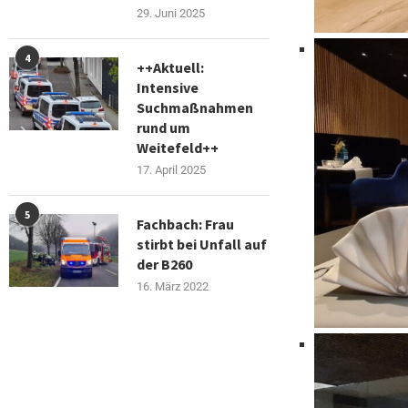
29. Juni 2025
4
++Aktuell:
Intensive
Suchmaßnahmen
rund um
Weitefeld++
17. April 2025
5
Fachbach: Frau
stirbt bei Unfall auf
der B260
16. März 2022