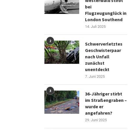
Westerwald stirbt
bei
Flugzeugunglück in
London Southend
14. Juli 2025
2
Schwerverletztes
Geschwisterpaar
nach Unfall
zunächst
unentdeckt
7. Juni 2025
3
36-Jähriger stirbt
im Straßengraben –
wurde er
angefahren?
29. Juni 2025