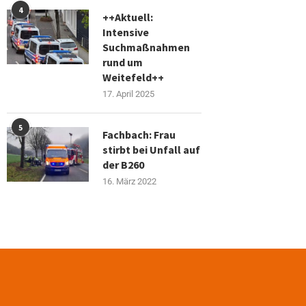
4
++Aktuell:
Intensive
Suchmaßnahmen
rund um
Weitefeld++
17. April 2025
5
Fachbach: Frau
stirbt bei Unfall auf
der B260
16. März 2022