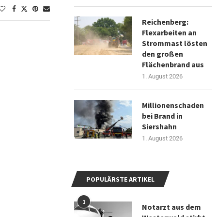
Reichenberg:
Flexarbeiten an
Strommast lösten
den großen
Flächenbrand aus
1. August 2026
Millionenschaden
bei Brand in
Siershahn
1. August 2026
POPULÄRSTE ARTIKEL
1
Notarzt aus dem