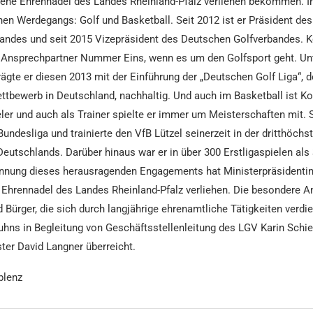
ene Ehrennadel des Landes Rheinland-Pfalz verliehen bekommen. I
hen Werdegangs: Golf und Basketball. Seit 2012 ist er Präsident des
andes und seit 2015 Vizepräsident des Deutschen Golfverbandes. K
 Ansprechpartner Nummer Eins, wenn es um den Golfsport geht. Unt
ägte er diesen 2013 mit der Einführung der „Deutschen Golf Liga“, 
tbewerb in Deutschland, nachhaltig. Und auch im Basketball ist Ko
ler und auch als Trainer spielte er immer um Meisterschaften mit. S
Bundesliga und trainierte den VfB Lützel seinerzeit in der dritthöchs
Deutschlands. Darüber hinaus war er in über 300 Erstligaspielen als
kennung dieses herausragenden Engagements hat Ministerpräsidenti
 Ehrennadel des Landes Rheinland-Pfalz verliehen. Die besondere A
 Bürger, die sich durch langjährige ehrenamtliche Tätigkeiten verd
hns in Begleitung von Geschäftsstellenleitung des LGV Karin Schie
ter David Langner überreicht.
blenz