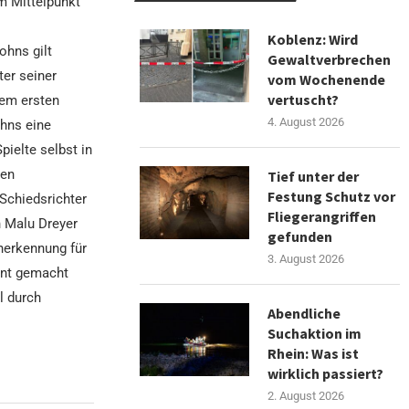
m Mittelpunkt
Koblenz: Wird
ohns gilt
Gewaltverbrechen
er seiner
vom Wochenende
vertuscht?
dem ersten
4. August 2026
hns eine
pielte selbst in
ten
Tief unter der
Festung Schutz vor
 Schiedsrichter
Fliegerangriffen
n Malu Dreyer
gefunden
nerkennung für
3. August 2026
ient gemacht
l durch
Abendliche
Suchaktion im
Rhein: Was ist
wirklich passiert?
2. August 2026