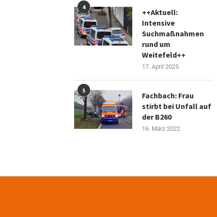
4
++Aktuell:
Intensive
Suchmaßnahmen
rund um
Weitefeld++
17. April 2025
5
Fachbach: Frau
stirbt bei Unfall auf
der B260
16. März 2022