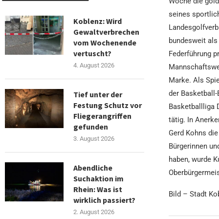
Woche die gold
seines sportlic
Koblenz: Wird
Landesgolfverb
Gewaltverbrechen
bundesweit als
vom Wochenende
vertuscht?
Federführung pr
4. August 2026
Mannschaftswet
Marke. Als Spie
der Basketball-
Tief unter der
Festung Schutz vor
Basketballliga 
Fliegerangriffen
tätig. In Aner
gefunden
Gerd Kohns die
3. August 2026
Bürgerinnen und
haben, wurde Ku
Abendliche
Oberbürgermeis
Suchaktion im
Rhein: Was ist
Bild – Stadt Ko
wirklich passiert?
2. August 2026