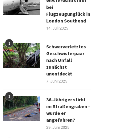
Westerwald stirbt
bei
Flugzeugunglück in
London Southend
14. Juli 2025
2
Schwerverletztes
Geschwisterpaar
nach Unfall
zunächst
unentdeckt
7. Juni 2025
3
36-Jähriger stirbt
im Straßengraben –
wurde er
angefahren?
29. Juni 2025