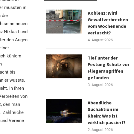
er mussten in
Koblenz: Wird
 die
Gewaltverbrechen
h seine neuen
vom Wochenende
nz Niklas I und
vertuscht?
Unter den Augen
4. August 2026
einer
uch kühlem
Tief unter der
Festung Schutz vor
n
Fliegerangriffen
acht bis
gefunden
n er wusste,
3. August 2026
ht. In ihren
Verbreiten von
Abendliche
z, den man
Suchaktion im
. Zahlreiche
Rhein: Was ist
 und Vereine
wirklich passiert?
2. August 2026