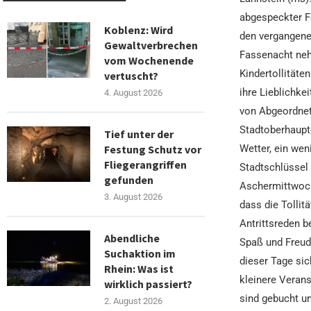
abgespeckter Fo
Koblenz: Wird
den vergangenen
Gewaltverbrechen
Fassenacht neh
vom Wochenende
Kindertollitäte
vertuscht?
ihre Lieblichke
4. August 2026
von Abgeordnet
Stadtoberhaupt
Tief unter der
Festung Schutz vor
Wetter, ein wen
Fliegerangriffen
Stadtschlüssel 
gefunden
Aschermittwoch
3. August 2026
dass die Tollit
Antrittsreden b
Abendliche
Spaß und Freude
Suchaktion im
dieser Tage sic
Rhein: Was ist
kleinere Verans
wirklich passiert?
sind gebucht u
2. August 2026