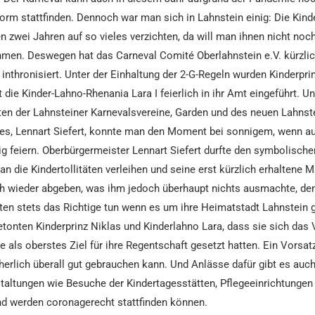
rm stattfinden. Dennoch war man sich in Lahnstein einig: Die Kind
 zwei Jahren auf so vieles verzichten, da will man ihnen nicht noch
men. Deswegen hat das Carneval Comité Oberlahnstein e.V. kürzlic
n inthronisiert. Unter der Einhaltung der 2-G-Regeln wurden Kinderpri
it die Kinder-Lahno-Rhenania Lara I feierlich in ihr Amt eingeführt. 
en der Lahnsteiner Karnevalsvereine, Garden und des neuen Lahnst
es, Lennart Siefert, konnte man den Moment bei sonnigem, wenn a
ig feiern. Oberbürgermeister Lennart Siefert durfte den symbolische
an die Kindertollitäten verleihen und seine erst kürzlich erhaltene M
 wieder abgeben, was ihm jedoch überhaupt nichts ausmachte, den
äten stets das Richtige tun wenn es um ihre Heimatstadt Lahnstein ge
etonten Kinderprinz Niklas und Kinderlahno Lara, dass sie sich das 
 als oberstes Ziel für ihre Regentschaft gesetzt hatten. Ein Vorsat
herlich überall gut gebrauchen kann. Und Anlässe dafür gibt es auch
taltungen wie Besuche der Kindertagesstätten, Pflegeeinrichtungen
nd werden coronagerecht stattfinden können.