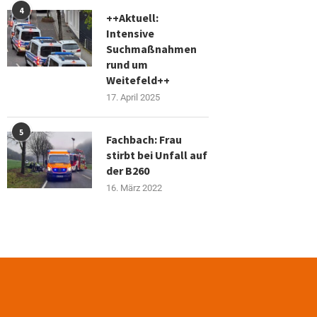
4
++Aktuell:
Intensive
Suchmaßnahmen
rund um
Weitefeld++
17. April 2025
5
Fachbach: Frau
stirbt bei Unfall auf
der B260
16. März 2022