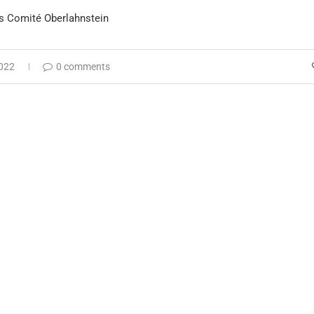
ls Comité Oberlahnstein
2022
0 comments