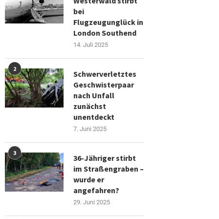
Westerwald stirbt
bei
Flugzeugunglück in
London Southend
14. Juli 2025
2
Schwerverletztes
Geschwisterpaar
nach Unfall
zunächst
unentdeckt
7. Juni 2025
3
36-Jähriger stirbt
im Straßengraben –
wurde er
angefahren?
29. Juni 2025