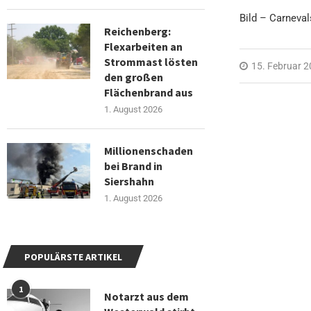
Bild – Carneva
Reichenberg:
Flexarbeiten an
Strommast lösten
15. Februar 
den großen
Flächenbrand aus
1. August 2026
Millionenschaden
bei Brand in
Siershahn
1. August 2026
POPULÄRSTE ARTIKEL
1
Notarzt aus dem