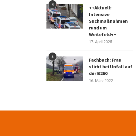
4
++Aktuell:
Intensive
Suchmaßnahmen
rund um
Weitefeld++
17. April 2025
5
Fachbach: Frau
stirbt bei Unfall auf
der B260
16. März 2022