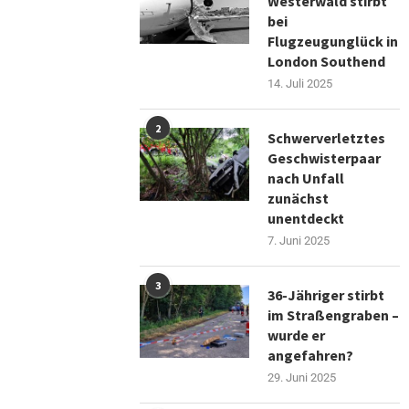
Westerwald stirbt
bei
Flugzeugunglück in
London Southend
14. Juli 2025
2
Schwerverletztes
Geschwisterpaar
nach Unfall
zunächst
unentdeckt
7. Juni 2025
3
36-Jähriger stirbt
im Straßengraben –
wurde er
angefahren?
29. Juni 2025