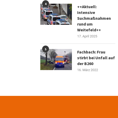
4
++Aktuell:
Intensive
Suchmaßnahmen
rund um
Weitefeld++
17. April 2025
5
Fachbach: Frau
stirbt bei Unfall auf
der B260
16. März 2022