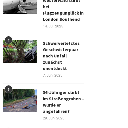
Westerwald stirbt
bei
Flugzeugunglück in
London Southend
14. Juli 2025
2
Schwerverletztes
Geschwisterpaar
nach Unfall
zunächst
unentdeckt
7. Juni 2025
3
36-Jähriger stirbt
im Straßengraben –
wurde er
angefahren?
29. Juni 2025