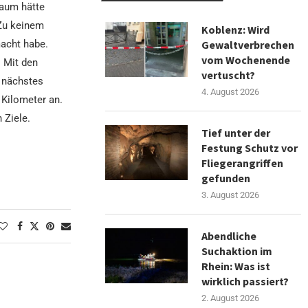
kaum hätte
 Zu keinem
Koblenz: Wird
Gewaltverbrechen
acht habe.
vom Wochenende
– Mit den
vertuscht?
 nächstes
4. August 2026
 Kilometer an.
n Ziele.
Tief unter der
Festung Schutz vor
Fliegerangriffen
gefunden
3. August 2026
Abendliche
Suchaktion im
Rhein: Was ist
wirklich passiert?
2. August 2026