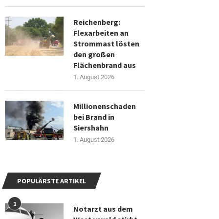
Reichenberg:
Flexarbeiten an
Strommast lösten
den großen
Flächenbrand aus
1. August 2026
Millionenschaden
bei Brand in
Siershahn
1. August 2026
POPULÄRSTE ARTIKEL
1
Notarzt aus dem