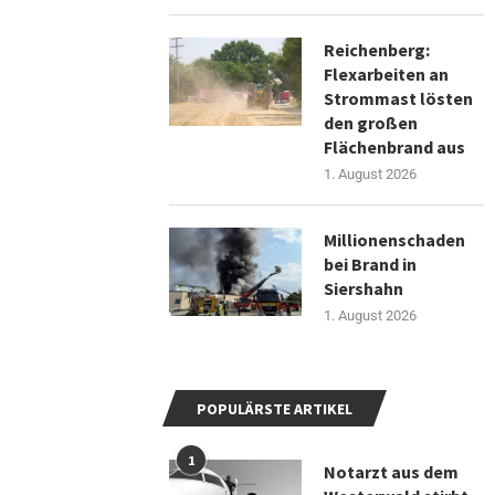
Reichenberg:
Flexarbeiten an
Strommast lösten
den großen
Flächenbrand aus
1. August 2026
Millionenschaden
bei Brand in
Siershahn
1. August 2026
POPULÄRSTE ARTIKEL
1
Notarzt aus dem