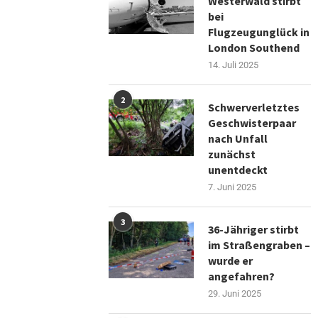
Westerwald stirbt
bei
Flugzeugunglück in
London Southend
14. Juli 2025
2
Schwerverletztes
Geschwisterpaar
nach Unfall
zunächst
unentdeckt
7. Juni 2025
3
36-Jähriger stirbt
im Straßengraben –
wurde er
angefahren?
29. Juni 2025