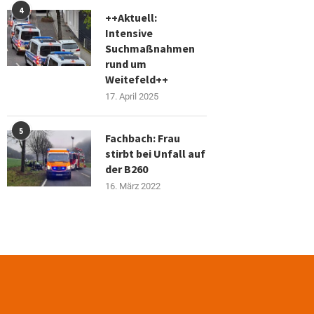
4
++Aktuell:
Intensive
Suchmaßnahmen
rund um
Weitefeld++
17. April 2025
5
Fachbach: Frau
stirbt bei Unfall auf
der B260
16. März 2022