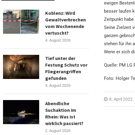
ewigen Bestenl
besser laufen k
Koblenz: Wird
Gewaltverbrechen
Zeitpunkt habe
vom Wochenende
Seine Zielzeit 
vertuscht?
ganzen gebroch
4. August 2026
stehen für ihn 
Wenn er sich di
Tief unter der
Festung Schutz vor
Quelle: PM LG 
Fliegerangriffen
gefunden
Foto: Holger T
3. August 2026
8. April 2022
Abendliche
Suchaktion im
Rhein: Was ist
wirklich passiert?
2. August 2026