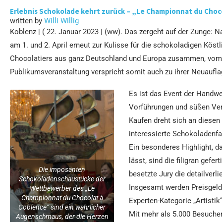
Erlebnis Schokolade kehrt zurück – „Le Championnat du Choc
written by
Willi Willig
Koblenz | ( 22. Januar 2023 | (ww). Das zergeht auf der Zunge: 
am 1. und 2. April erneut zur Kulisse für die schokoladigen Kö
Chocolatiers aus ganz Deutschland und Europa zusammen, vom Le
Publikumsveranstaltung verspricht somit auch zu ihrer Neuaufl
Es ist das Event der Handw
Vorführungen und süßen Verl
Kaufen dreht sich an diese
interessierte Schokoladenf
Ein besonderes Highlight, 
lässt, sind die filigran ge
Die imposanten
besetzte Jury die detailver
Schokoladenschaustücke der
Insgesamt werden Preisgelde
Wettbewerber des „Le
Championnat du Chocolat à
Experten-Kategorie „Artistik
Coblence“ sind ein wahrlicher
Mit mehr als 5.000 Besuchern
Augenschmaus, der die Herzen