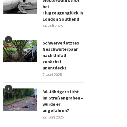
Westerwald stirbt
bei
Flugzeugunglück in
London Southend
14. Juli 2025
2
Schwerverletztes
Geschwisterpaar
nach Unfall
zunächst
unentdeckt
7. Juni 2025
3
36-Jähriger stirbt
im Straßengraben –
wurde er
angefahren?
29. Juni 2025