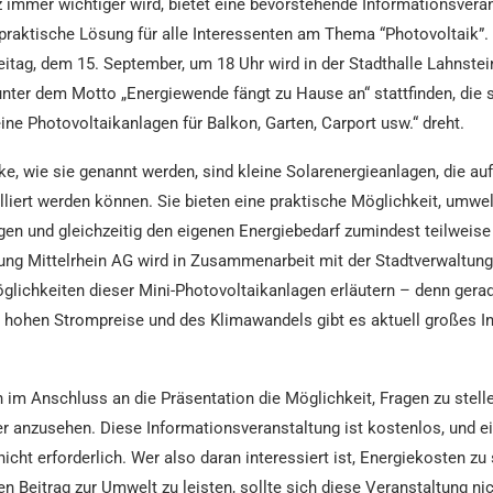
z immer wichtiger wird, bietet eine bevorstehende Informationsveran
 praktische Lösung für alle Interessenten am Thema “Photovoltaik”
tag, dem 15. September, um 18 Uhr wird in der Stadthalle Lahnstei
nter dem Motto „Energiewende fängt zu Hause an“ stattfinden, die 
ne Photovoltaikanlagen für Balkon, Garten, Carport usw.“ dreht.
e, wie sie genannt werden, sind kleine Solarenergieanlagen, die au
lliert werden können. Sie bieten eine praktische Möglichkeit, umwe
en und gleichzeitig den eigenen Energiebedarf zumindest teilweise
ung Mittelrhein AG wird in Zusammenarbeit mit der Stadtverwaltung
glichkeiten dieser Mini-Photovoltaikanlagen erläutern – denn gera
r hohen Strompreise und des Klimawandels gibt es aktuell großes I
im Anschluss an die Präsentation die Möglichkeit, Fragen zu stelle
 anzusehen. Diese Informationsveranstaltung ist kostenlos, und ei
icht erforderlich. Wer also daran interessiert ist, Energiekosten z
nen Beitrag zur Umwelt zu leisten, sollte sich diese Veranstaltung ni