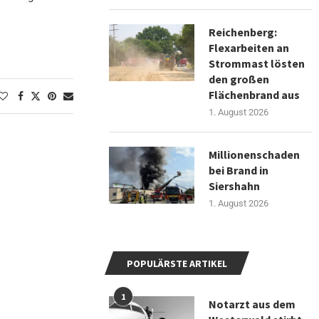
Reichenberg:
Flexarbeiten an
Strommast lösten
den großen
Flächenbrand aus
1. August 2026
Millionenschaden
bei Brand in
Siershahn
1. August 2026
POPULÄRSTE ARTIKEL
1
Notarzt aus dem