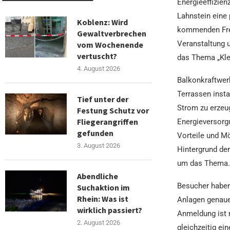
Energieeffizien
Lahnstein eine
Koblenz: Wird
kommenden Frei
Gewaltverbrechen
Veranstaltung u
vom Wochenende
vertuscht?
das Thema „Klei
4. August 2026
Balkonkraftwerk
Terrassen insta
Tief unter der
Strom zu erzeug
Festung Schutz vor
Fliegerangriffen
Energieversorg
gefunden
Vorteile und Mö
3. August 2026
Hintergrund de
um das Thema.
Abendliche
Besucher haben 
Suchaktion im
Rhein: Was ist
Anlagen genauer
wirklich passiert?
Anmeldung ist n
2. August 2026
gleichzeitig ei