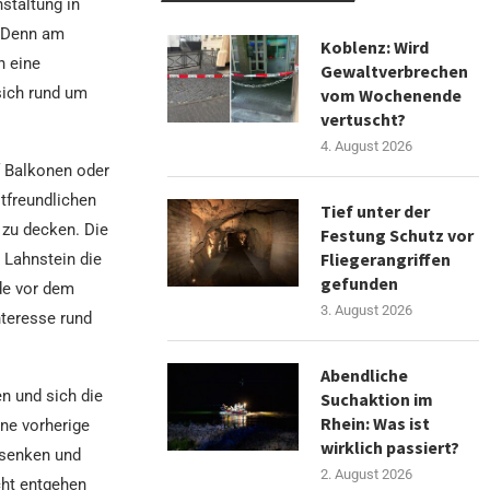
staltung in
. Denn am
Koblenz: Wird
n eine
Gewaltverbrechen
sich rund um
vom Wochenende
vertuscht?
4. August 2026
f Balkonen oder
ltfreundlichen
Tief unter der
 zu decken. Die
Festung Schutz vor
Fliegerangriffen
 Lahnstein die
gefunden
de vor dem
3. August 2026
nteresse rund
Abendliche
n und sich die
Suchaktion im
Rhein: Was ist
ne vorherige
wirklich passiert?
u senken und
2. August 2026
cht entgehen