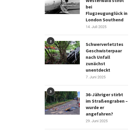
Westerwald stirbt
bei
Flugzeugunglück in
London Southend
14. Juli 2025
2
Schwerverletztes
Geschwisterpaar
nach Unfall
zunächst
unentdeckt
7. Juni 2025
3
36-Jähriger stirbt
im Straßengraben –
wurde er
angefahren?
29. Juni 2025