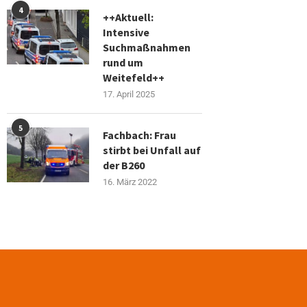
4
++Aktuell:
Intensive
Suchmaßnahmen
rund um
Weitefeld++
17. April 2025
5
Fachbach: Frau
stirbt bei Unfall auf
der B260
16. März 2022