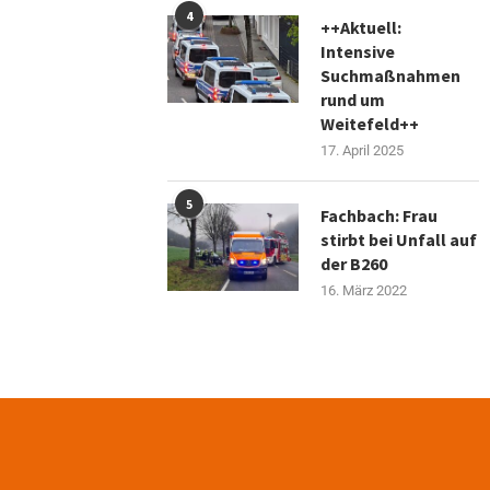
4
++Aktuell:
Intensive
Suchmaßnahmen
rund um
Weitefeld++
17. April 2025
5
Fachbach: Frau
stirbt bei Unfall auf
der B260
16. März 2022