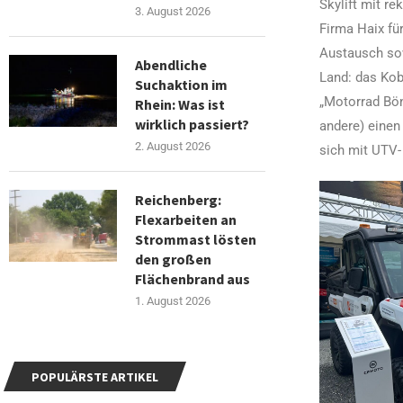
Skylift mit r
3. August 2026
Firma Haix für
Austausch sow
Abendliche
Land: das Kob
Suchaktion im
„Motorrad Bön
Rhein: Was ist
wirklich passiert?
andere) einen
2. August 2026
sich mit UTV-
Reichenberg:
Flexarbeiten an
Strommast lösten
den großen
Flächenbrand aus
1. August 2026
POPULÄRSTE ARTIKEL