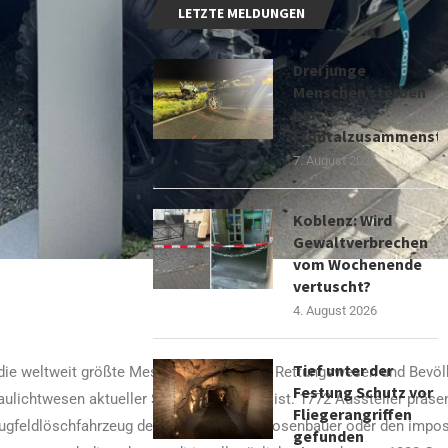
LETZTE MELDUNGEN
Drei junge
Menschen sterben
bei
Frontalzusammenst
7. August 2026
Koblenz: Wird
Gewaltverbrechen
vom Wochenende
vertuscht?
4. August 2026
Tief unter der
z, die weltweit größte Messe für Feuerwehr, Rettungswesen und Bevö
Festung Schutz vor
ulichtwesen aktueller Stand der Technik ist. 1772 Aussteller präsen
Fliegerangriffen
Flugfeldlöschfahrzeug der Welt der Firma Rosenbauer oder den impo
gefunden