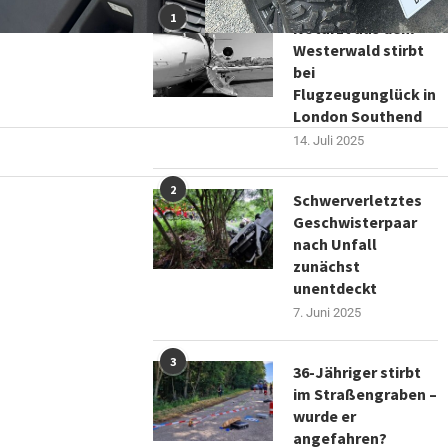
1
Notarzt aus dem
Westerwald stirbt
bei
Flugzeugunglück in
London Southend
14. Juli 2025
2
Schwerverletztes
Geschwisterpaar
nach Unfall
zunächst
unentdeckt
7. Juni 2025
3
36-Jähriger stirbt
im Straßengraben –
wurde er
angefahren?