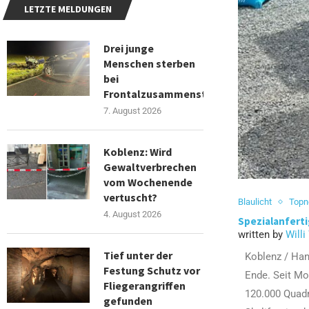
LETZTE MELDUNGEN
Drei junge
Menschen sterben
bei
Frontalzusammenstoß
7. August 2026
Koblenz: Wird
Gewaltverbrechen
vom Wochenende
vertuscht?
Blaulicht
Top
4. August 2026
Spezialanfert
written by
Willi
Tief unter der
Koblenz / Han
Festung Schutz vor
Ende. Seit Mo
Fliegerangriffen
120.000 Quadr
gefunden