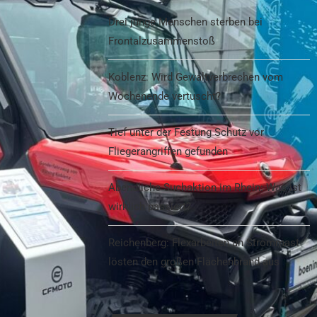
Drei junge Menschen sterben bei
Frontalzusammenstoß
Koblenz: Wird Gewaltverbrechen vom
Wochenende vertuscht?
Tief unter der Festung Schutz vor
Fliegerangriffen gefunden
Abendliche Suchaktion im Rhein: Was ist
wirklich passiert?
Reichenberg: Flexarbeiten an Strommast
lösten den großen Flächenbrand aus