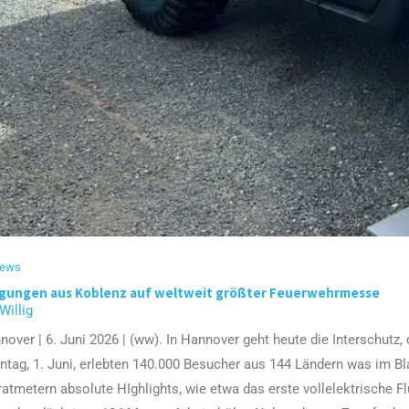
news
igungen aus Koblenz auf weltweit größter Feuerwehrmesse
 Willig
nover | 6. Juni 2026 | (ww). In Hannover geht heute die Interschut
ntag, 1. Juni, erlebten 140.000 Besucher aus 144 Ländern was im Bla
atmetern absolute HIghlights, wie etwa das erste vollelektrische 