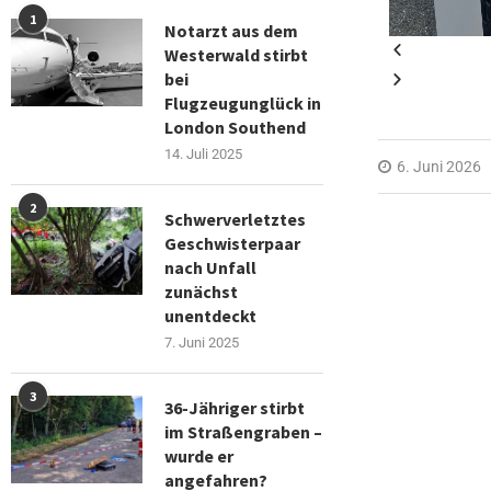
1
Notarzt aus dem
Westerwald stirbt
bei
Flugzeugunglück in
London Southend
14. Juli 2025
6. Juni 2026
2
Schwerverletztes
Geschwisterpaar
nach Unfall
zunächst
unentdeckt
7. Juni 2025
3
36-Jähriger stirbt
im Straßengraben –
wurde er
angefahren?