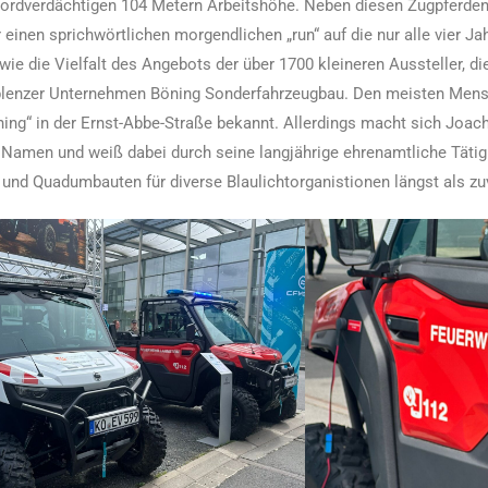
ekordverdächtigen 104 Metern Arbeitshöhe. Neben diesen Zugpferden
 einen sprichwörtlichen morgendlichen „run“ auf die nur alle vier J
ie die Vielfalt des Angebots der über 1700 kleineren Aussteller, d
lenzer Unternehmen Böning Sonderfahrzeugbau. Den meisten Mensch
ing“ in der Ernst-Abbe-Straße bekannt. Allerdings macht sich Joach
 Namen und weiß dabei durch seine langjährige ehrenamtliche Tätig
 und Quadumbauten für diverse Blaulichtorganistionen längst als zuv