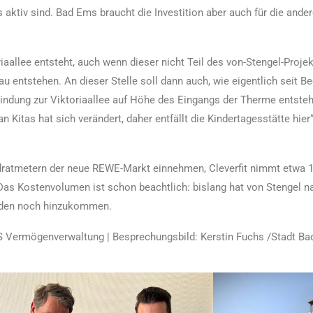
aktiv sind. Bad Ems braucht die Investition aber auch für die ander
allee entsteht, auch wenn dieser nicht Teil des von-Stengel-Projekt
bau entstehen. An dieser Stelle soll dann auch, wie eigentlich seit B
bindung zur Viktoriaallee auf Höhe des Eingangs der Therme entsteh
Kitas hat sich verändert, daher entfällt die Kindertagesstätte hier“
adratmetern der neue REWE-Markt einnehmen, Cleverfit nimmt etwa 1
 Das Kostenvolumen ist schon beachtlich: bislang hat von Stengel 
werden noch hinzukommen.
VS Vermögenverwaltung | Besprechungsbild: Kerstin Fuchs /Stadt B