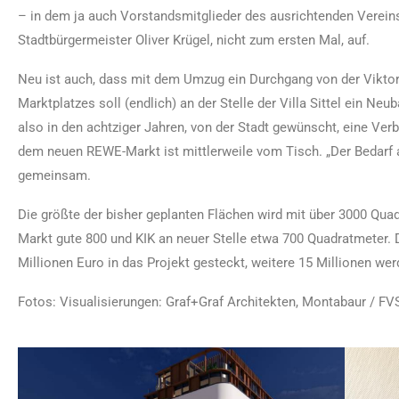
– in dem ja auch Vorstandsmitglieder des ausrichtenden Vereins 
Stadtbürgermeister Oliver Krügel, nicht zum ersten Mal, auf.
Neu ist auch, dass mit dem Umzug ein Durchgang von der Viktoria
Marktplatzes soll (endlich) an der Stelle der Villa Sittel ein Neu
also in den achtziger Jahren, von der Stadt gewünscht, eine Ver
dem neuen REWE-Markt ist mittlerweile vom Tisch. „Der Bedarf an 
gemeinsam.
Die größte der bisher geplanten Flächen wird mit über 3000 Qu
Markt gute 800 und KIK an neuer Stelle etwa 700 Quadratmeter.
Millionen Euro in das Projekt gesteckt, weitere 15 Millionen 
Fotos: Visualisierungen: Graf+Graf Architekten, Montabaur / F