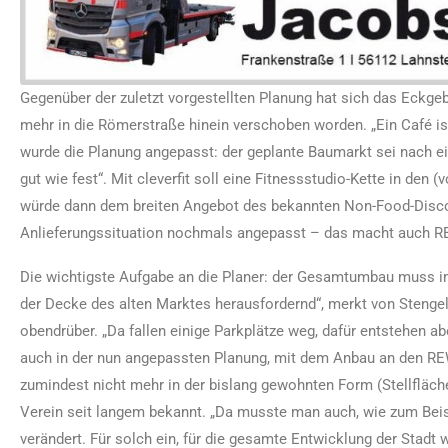
Gegenüber der zuletzt vorgestellten Planung hat sich das Eckge
mehr in die Römerstraße hinein verschoben worden. „Ein Café is
wurde die Planung angepasst: der geplante Baumarkt sei nach e
gut wie fest“. Mit cleverfit soll eine Fitnessstudio-Kette in den
würde dann dem breiten Angebot des bekannten Non-Food-Disco
Anlieferungssituation nochmals angepasst – das macht auch REW
Die wichtigste Aufgabe an die Planer: der Gesamtumbau muss im
der Decke des alten Marktes herausfordernd“, merkt von Stengel
obendrüber. „Da fallen einige Parkplätze weg, dafür entstehen a
auch in der nun angepassten Planung, mit dem Anbau an den RE
zumindest nicht mehr in der bislang gewohnten Form (Stellfläch
Verein seit langem bekannt. „Da musste man auch, wie zum Beis
verändert. Für solch ein, für die gesamte Entwicklung der Stadt w