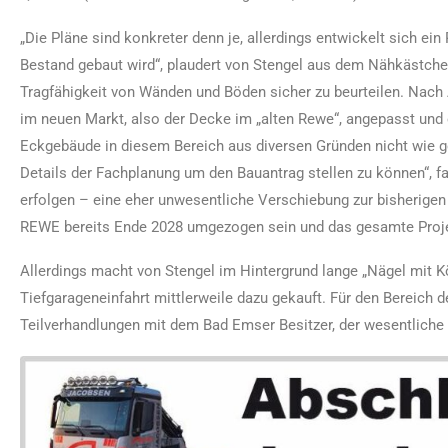
„Die Pläne sind konkreter denn je, allerdings entwickelt sich ei
Bestand gebaut wird“, plaudert von Stengel aus dem Nähkästc
Tragfähigkeit von Wänden und Böden sicher zu beurteilen. Nac
im neuen Markt, also der Decke im „alten Rewe“, angepasst un
Eckgebäude in diesem Bereich aus diversen Gründen nicht wie ge
Details der Fachplanung um den Bauantrag stellen zu können“, fa
erfolgen – eine eher unwesentliche Verschiebung zur bisherigen 
REWE bereits Ende 2028 umgezogen sein und das gesamte Proje
Allerdings macht von Stengel im Hintergrund lange „Nägel mit K
Tiefgarageneinfahrt mittlerweile dazu gekauft. Für den Berei
Teilverhandlungen mit dem Bad Emser Besitzer, der wesentliche 