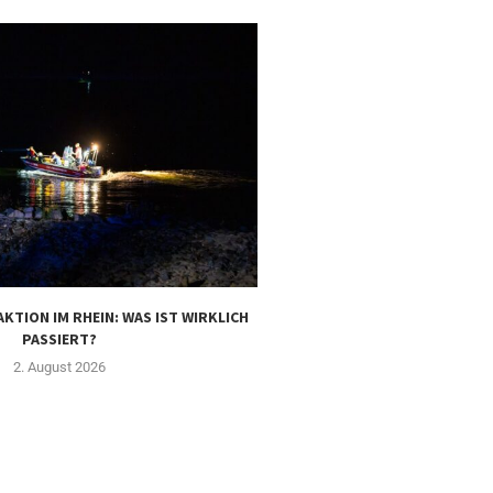
KTION IM RHEIN: WAS IST WIRKLICH
REICHENBERG: FLEXARBEITE
PASSIERT?
DEN GROSSEN FLÄ
2. August 2026
1. August