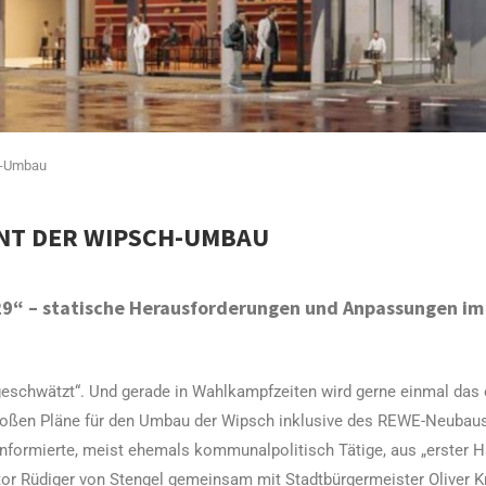
ch-Umbau
NNT DER WIPSCH-UMBAU
29“ – statische Herausforderungen und Anpassungen im
 „geschwätzt“. Und gerade in Wahlkampfzeiten wird gerne einmal das
großen Pläne für den Umbau der Wipsch inklusive des REWE-Neubaus, 
nformierte, meist ehemals kommunalpolitisch Tätige, aus „erster H
stor Rüdiger von Stengel gemeinsam mit Stadtbürgermeister Oliver K