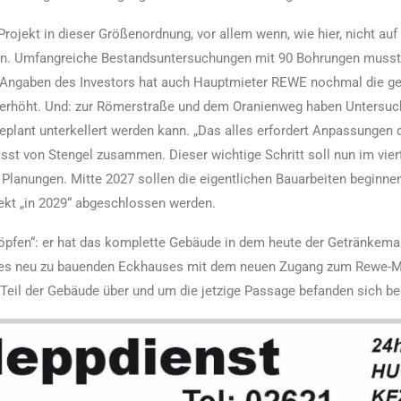
n Projekt in dieser Größenordnung, vor allem wenn, wie hier, nicht a
hen. Umfangreiche Bestandsuntersuchungen mit 90 Bohrungen muss
h Angaben des Investors hat auch Hauptmieter REWE nochmal die ge
d erhöht. Und: zur Römerstraße und dem Oranienweg haben Untersu
plant unterkellert werden kann. „Das alles erfordert Anpassungen 
sst von Stengel zusammen. Dieser wichtige Schritt soll nun im vier
Planungen. Mitte 2027 sollen die eigentlichen Bauarbeiten beginne
kt „in 2029“ abgeschlossen werden.
öpfen“: er hat das komplette Gebäude in dem heute der Getränkemark
ch des neu zu bauenden Eckhauses mit dem neuen Zugang zum Rewe-M
Teil der Gebäude über und um die jetzige Passage befanden sich ber