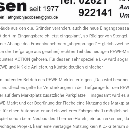
bäude aus den o.a. Gründen verändert, auch die neue Eingangspassag
t dort im Eingangsbereich jetzt eingeplant“, so Rüdiger von Stenge
iner Absage des Franchisenehmers „abgesprungen“ – gleich zwei neu
 (von der Tiefgarage aus gesehen) rechten Teil des heutigen REWE-Mar
unters ACTION gehören. Für dessen sehr spezielle Lkw wird sogar
E und KIK die Anlieferung künftig deutlich einfacher.
 laufenden Betrieb des REWE-Marktes erfolgen. „Das wird besonder
 an. Gleiches gelte für Verstärkungen in der Tiefgarage für den R
ber auf dem Marktplatz zusätzliche Parkplätze – insgesamt wird es 
WE-Markt und der Begrünung der Fläche eine Nutzung des Marktpla
e für einen Autoscooter und ein weiteres Fahrgeschäft) möglich sei
piel schon beim Neubau des Thermen-Hotels, einfach erkennen, das
ichtiges Projekt, kann eine viertägige Nutzung kein K.O.-Kriterium se