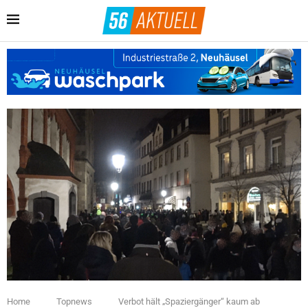
Home
Topnews
Verbot hält „Spaziergänger“ kaum ab